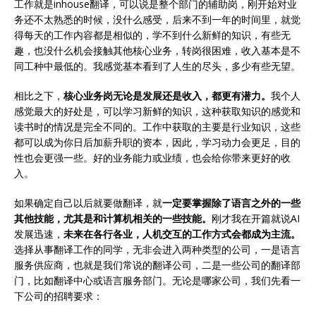
工作就是inhouse翻译，可以说是整个部门的辅助岗，刚开始对业
务还不太熟悉的时候，没什么感受，后来不到一年的时间里，就觉
得每天的工作内容都是相似的，学不到什么新鲜的知识，有些无
趣，也没什么机会接触其他核心业务，转岗很困难，收入基本是不
同工种中最低的。我感觉基本看到了人生的尽头，多少有些无望。
相比之下，
核心业务岗无论是发展还是收入，都更有潜力。
我个人
感觉最大的好处是，可以学习新鲜的知识，这种获取知识的感觉和
读书时的情况是完全不同的。工作中获取的主要是行业知识，这些
都可以成为你日后加薪升职的资本，因此，学习动力会更足，目的
性也会更强一些。好的业务能力或业绩，也会给你带来更好的收
入。
如果确定自己以后就要做翻译，就
一定要掌握除了语言之外的一些
其他技能，尤其是和计算机相关的一些技能。
刚才我在开篇就说AI
发展迅速，
未来在各行各业，人机交互的工作方式会都成为主流。
选择从事翻译工作的同学，无非会进入两种类型的公司，一是语言
服务供应商，也就是我们常说的翻译公司，二是一些公司的翻译部
门，比如翻译中心或语言服务部门。无论是哪家公司，我们先看一
下公司的招聘要求：