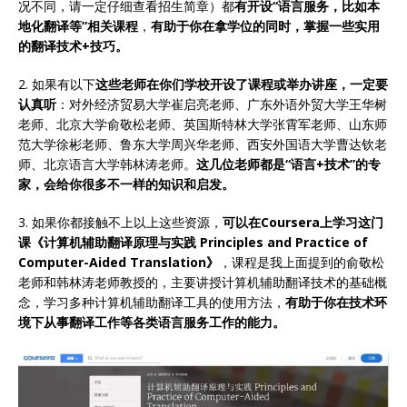
况不同，请一定仔细查看招生简章）都
有开设“语言服务，比如本
地化翻译等”相关课程
，
有助于你在拿学位的同时，掌握一些实用
的翻译技术+技巧。
2. 如果有以下
这些老师在你们学校开设了课程或举办讲座，一定要
认真听
：对外经济贸易大学崔启亮老师、广东外语外贸大学王华树
老师、北京大学俞敬松老师、英国斯特林大学张霄军老师、山东师
范大学徐彬老师、鲁东大学周兴华老师、西安外国语大学曹达钦老
师、北京语言大学韩林涛老师。
这几位老师都是“语言+技术”的专
家，会给你很多不一样的知识和启发。
3. 如果你都接触不上以上这些资源，
可以在Coursera上学习这门
课《计算机辅助翻译原理与实践 Principles and Practice of
Computer-Aided Translation》
，课程是我上面提到的俞敬松
老师和韩林涛老师教授的，主要讲授计算机辅助翻译技术的基础概
念，学习多种计算机辅助翻译工具的使用方法，
有助于你在技术环
境下从事翻译工作等各类语言服务工作的能力。