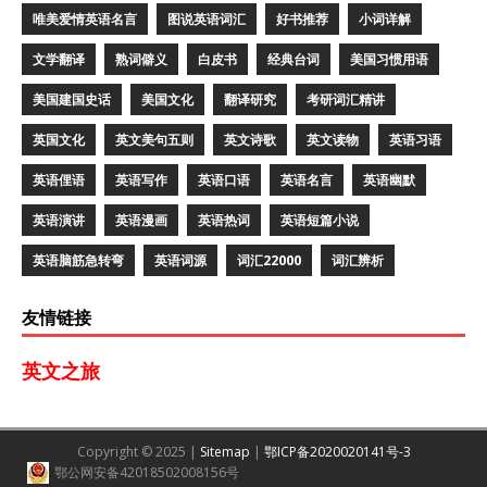
唯美爱情英语名言
图说英语词汇
好书推荐
小词详解
文学翻译
熟词僻义
白皮书
经典台词
美国习惯用语
美国建国史话
美国文化
翻译研究
考研词汇精讲
英国文化
英文美句五则
英文诗歌
英文读物
英语习语
英语俚语
英语写作
英语口语
英语名言
英语幽默
英语演讲
英语漫画
英语热词
英语短篇小说
英语脑筋急转弯
英语词源
词汇22000
词汇辨析
友情链接
英文之旅
Copyright © 2025 |
Sitemap
|
鄂ICP备2020020141号-3
鄂公网安备42018502008156号