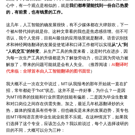
心中，有一个观点是相似的，就是
我们都希望能找到一份自己热爱
的，有前景，也有钱景的工作。
这几年，人工智能的确发展很快，有不少媒体都在大肆鼓吹，下一
个被AI替代掉的就是你。这种文章看的我也是焦虑感倍增。但不可
否认，我个人觉得，目前AI最佳的应用场景就是翻译。语音识别技
术和神经网络翻译的发展促使笔译和口译工作都可以实现
从“人”到
“人机交互”的转变
。从生产工具的角度来看，这是时代在进步，因
为每一次生产工具的升级都是为了解放劳动力，但正因为劳动力被
解放了，带来的问题可能就是会有人失业。（推荐阅读：
AI翻译时
代来临：全球首本由人工智能翻译的图书面世
）
我大概不止一次在文中说过，MTI从我报考的那年开始就一直在扩
招，常年都处于“hot”状态。这并不是一件好事，为什么？一是因
为MTI培养的技能和行业所需的技能有偏差，二是因为毕业生数量
和对口岗位之间存在供需失衡。加之，最近几年机器翻译炒的火
热，媒体的报道虽有些夸张，但也确实是未来的发展趋势，英专包
括MTI等纯语言类毕业生就业前景不乐观。在这种情况下，如果我
们选择了这个专业，应该怎么办？我以前说过，每个人选择读研的
目的不同，大概可以分为三种：