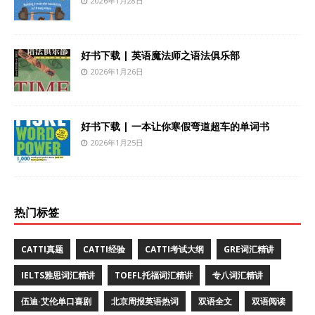
2026年1月28日
好书下载 | 英语魔法师之语法俱乐部
2026年1月26日
好书下载 | 一本让你寒假弯道超车的单词书
2026年1月25日
热门标签
CATTI真题
CATTI经验
CATTI考试大纲
GRE词汇精讲
IELTS雅思词汇精讲
TOEFL托福词汇精讲
专八词汇精讲
伍迪·艾伦单口喜剧
北京周报英语热词
双语全文
双语阅读