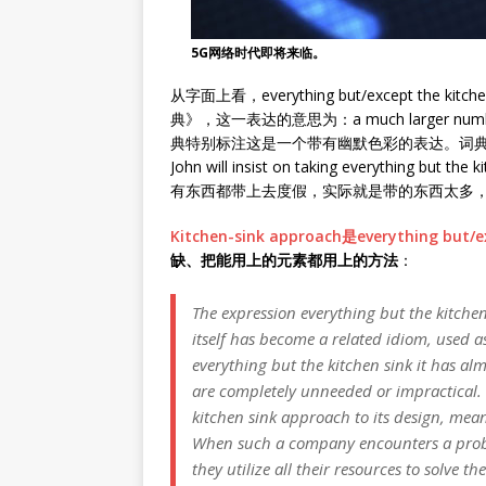
5G网络时代即将来临。
从字面上看，everything but/except t
典》，这一表达的意思为：a much larger numbe
典特别标注这是一个带有幽默色彩的表达。词典给出例句为：We'
John will insist on taking everyth
有东西都带上去度假，实际就是带的东西太多
Kitchen-sink approach是everything but
缺、把能用上的元素都用上的方法
：
The expression everything but the kitchen
itself has become a related idiom, used a
everything but the kitchen sink it has alm
are completely unneeded or impractical.
kitchen sink approach to its design, mean
When such a company encounters a proble
they utilize all their resources to solve t