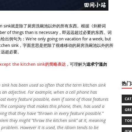
he kitchen sink就是除了厨房洗碗池以外的所有东西。根据《剑桥词
r of things than is necessary，即远远超过必要的东西。词
re only going on vacation for a week, but
ing but the kitchen sink，字面意思是把除了很难移动的厨房洗碗池以外的所
，远超必要。
/except the kitchen sink的简略表达
，可理解为
追求宁滥勿
热门
 sink has been used so often that the term kitchen sink
s an adjective. For example, when a cell phone has
ost every feature possible, even if some of those features
CA
 The company that makes this phone, then, has used a
GR
ing that they have “thrown in every feature possible.”
m they might “throw the kitchen sink” at it, meaning
TO
he problem. However it is used, the idiom tends to be
伍迪