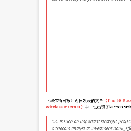
《华尔街日报》近日发表的文章
《The 5G Race:
Wireless Internet》
中，也出现了kitchen 
“5G is such an important strategic projec
a telecom analyst at investment bank Jeff