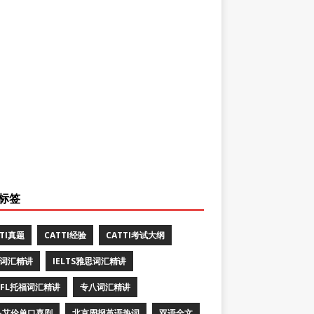
标签
TTI真题
CATTI经验
CATTI考试大纲
E词汇精讲
IELTS雅思词汇精讲
EFL托福词汇精讲
专八词汇精讲
·艾伦单口喜剧
北京周报英语热词
双语全文