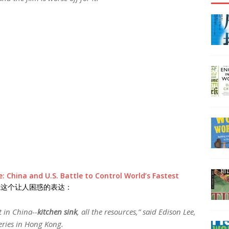
 China and U.S. Battle to Control World’s Fastest
sink这个让人困惑的表达：
t in China--
kitchen sink
, all the resources,” said Edison Lee,
eries in Hong Kong.