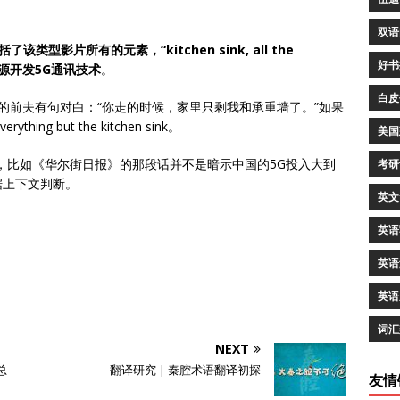
双语
包括了该类型影片所有的元素，“kitchen sink, all the
好书
资源开发5G通讯技术
。
白皮
的前夫有句对白：“你走的时候，家里只剩我和承重墙了。”如果
ing but the kitchen sink。
美国
，比如《华尔街日报》的那段话并不是暗示中国的5G投入大到
考研
据上下文判断。
英文
英语
英语
英语
词汇
NEXT
总
翻译研究 | 秦腔术语翻译初探
友情