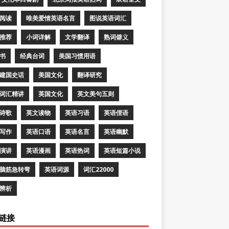
阅读
唯美爱情英语名言
图说英语词汇
推荐
小词详解
文学翻译
熟词僻义
书
经典台词
美国习惯用语
建国史话
美国文化
翻译研究
词汇精讲
英国文化
英文美句五则
诗歌
英文读物
英语习语
英语俚语
写作
英语口语
英语名言
英语幽默
演讲
英语漫画
英语热词
英语短篇小说
脑筋急转弯
英语词源
词汇22000
辨析
链接