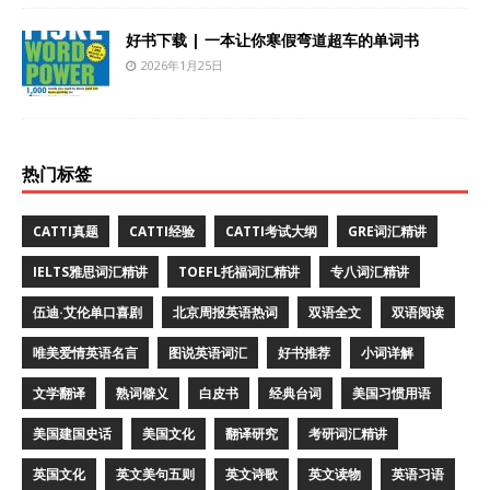
好书下载 | 一本让你寒假弯道超车的单词书
2026年1月25日
热门标签
CATTI真题
CATTI经验
CATTI考试大纲
GRE词汇精讲
IELTS雅思词汇精讲
TOEFL托福词汇精讲
专八词汇精讲
伍迪·艾伦单口喜剧
北京周报英语热词
双语全文
双语阅读
唯美爱情英语名言
图说英语词汇
好书推荐
小词详解
文学翻译
熟词僻义
白皮书
经典台词
美国习惯用语
美国建国史话
美国文化
翻译研究
考研词汇精讲
英国文化
英文美句五则
英文诗歌
英文读物
英语习语