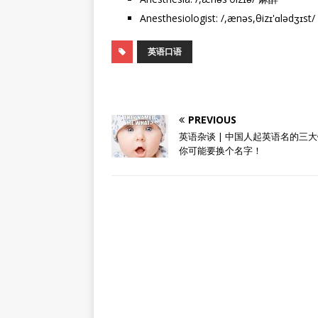
Anesthesiologist: /,ænəs,θizɪ'ɑlədʒɪ
英语口语
PREVIOUS
英语杂谈 | 中国人起英语名的三
你可能要换个名字！