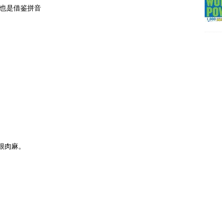
当然也是借鉴拼音
都很肉麻。