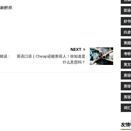
st/ 麻醉师
双语
好书
白皮
美国
NEXT
考研
大错误：
英语口语 | Cheap还能形容人！你知道是
什么意思吗？
英文
英语
英语
英语
词汇
友情