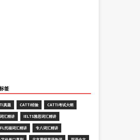
标签
TTI真题
CATTI经验
CATTI考试大纲
E词汇精讲
IELTS雅思词汇精讲
EFL托福词汇精讲
专八词汇精讲
·艾伦单口喜剧
北京周报英语热词
双语全文