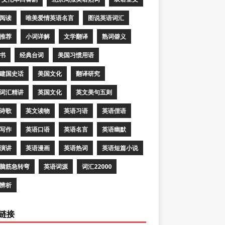
阅读
唯美爱情英语名言
图说英语词汇
推荐
小词详解
文学翻译
熟词僻义
书
经典台词
美国习惯用语
建国史话
美国文化
翻译研究
词汇精讲
英国文化
英文美句五则
诗歌
英文读物
英语习语
英语俚语
写作
英语口语
英语名言
英语幽默
演讲
英语漫画
英语热词
英语短篇小说
脑筋急转弯
英语词源
词汇22000
辨析
链接