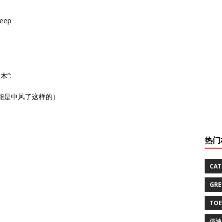
eep
”:
了（可能是中风了这样的）
热门
CA
GR
TO
伍迪