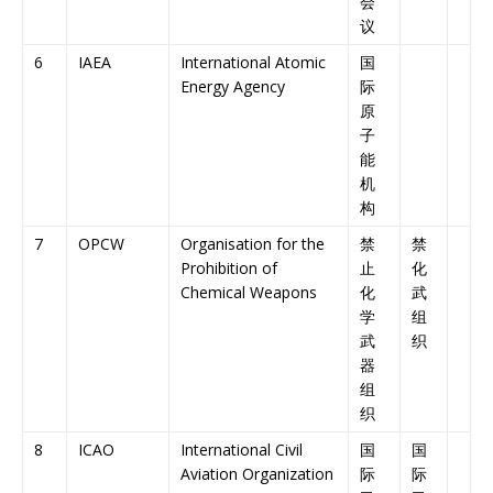
会
议
6
IAEA
International Atomic
国
Energy Agency
际
原
子
能
机
构
7
OPCW
Organisation for the
禁
禁
Prohibition of
止
化
Chemical Weapons
化
武
学
组
武
织
器
组
织
8
ICAO
International Civil
国
国
Aviation Organization
际
际