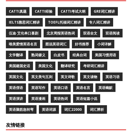
CATTI真题
CATTI经验
CATTI考试大纲
GRE词汇精讲
IELTS雅思词汇精讲
TOEFL托福词汇精讲
专八词汇精讲
伍迪·艾伦单口喜剧
北京周报英语热词
双语全文
双语阅读
唯美爱情英语名言
图说英语词汇
好书推荐
小词详解
文学翻译
熟词僻义
白皮书
经典台词
美国习惯用语
美国建国史话
美国文化
翻译研究
考研词汇精讲
英国文化
英文美句五则
英文诗歌
英文读物
英语习语
英语俚语
英语写作
英语口语
英语名言
英语幽默
英语演讲
英语漫画
英语热词
英语短篇小说
英语脑筋急转弯
英语词源
词汇22000
词汇辨析
友情链接