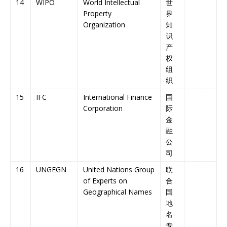
14
WIPO
World Intellectual
世
Property
界
Organization
知
识
产
权
组
织
15
IFC
International Finance
国
Corporation
际
金
融
公
司
16
UNGEGN
United Nations Group
联
of Experts on
合
Geographical Names
国
地
名
专