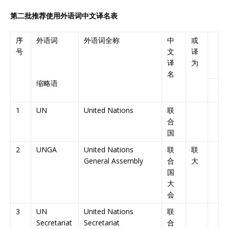
第二批推荐使用外语词中文译名表
序
外语词
外语词全称
中
或
号
文
译
译
为
名
缩略语
1
UN
United Nations
联
合
国
2
UNGA
United Nations
联
联
General Assembly
合
大
国
大
会
3
UN
United Nations
联
Secretariat
Secretariat
合