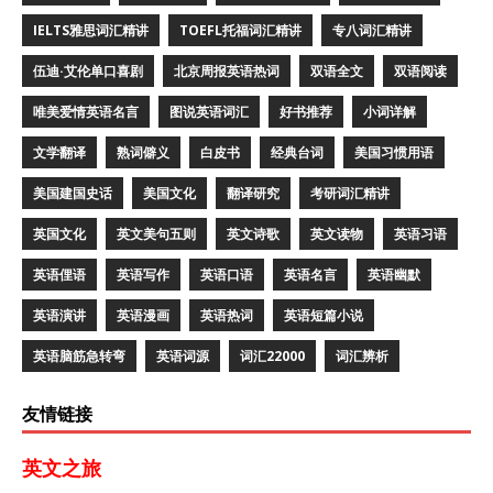
IELTS雅思词汇精讲
TOEFL托福词汇精讲
专八词汇精讲
伍迪·艾伦单口喜剧
北京周报英语热词
双语全文
双语阅读
唯美爱情英语名言
图说英语词汇
好书推荐
小词详解
文学翻译
熟词僻义
白皮书
经典台词
美国习惯用语
美国建国史话
美国文化
翻译研究
考研词汇精讲
英国文化
英文美句五则
英文诗歌
英文读物
英语习语
英语俚语
英语写作
英语口语
英语名言
英语幽默
英语演讲
英语漫画
英语热词
英语短篇小说
英语脑筋急转弯
英语词源
词汇22000
词汇辨析
友情链接
英文之旅