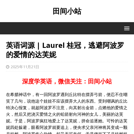
田间小站
英语词源 | Laurel 桂冠，逃避阿波罗
的爱情的达芙妮
2025年11月21日
深度学英语，微信关注：田间小站
在希腊神话中，有一回阿波罗遇到丘比特在摆弄弓箭，便忍不住嘲
笑了几句，说他这个娃娃不应该摆弄大人的东西。受到嘲讽的丘比
特决心报复，就趁阿波罗不注意，向其射出金箭，点燃他的爱情之
火，然后又把浇灭爱情之火的铅箭射向河神的女儿，美丽的达芙
妮。于是，阿波罗疯狂地爱上了达芙妮，拼命追逐她。可怜的达芙
妮四处躲避，眼看阿波罗就要追上，便央求父亲河神将其变成一颗
月桂树。阿波罗伤心欲绝，却又无可奈何，于是便折下了月桂树枝