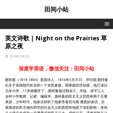
田间小站
英文诗歌 | Night on the Prairies 草
原之夜
2019年7月5日
深度学英语，微信关注：田间小站
惠特曼（1819-1884）美国诗人，1810年5月31日，华尔脱·惠特曼
出生于美国纽约长岛的一个农民家庭。因家庭经济拮据，他只读过
几年小学，11岁就辍学了。惠特曼做过勤杂工、学徒、排字工人、
乡村小学教师、记者、编辑等。惠特曼的民主主义思想有两个主要
来源，少年时代，他多次聆听了他家常客托马斯·潘恩的谈话，后
者激进的民主倾向和空想社会主义的思想给他留下深刻影响，使他
从小就立志成为一个潘恩式的民主斗士。成年以后，适逢超验主义