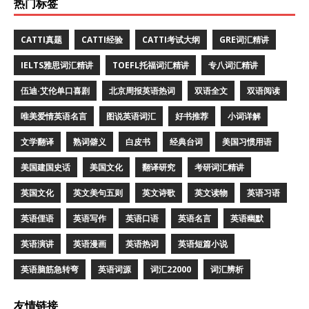
热门标签
CATTI真题
CATTI经验
CATTI考试大纲
GRE词汇精讲
IELTS雅思词汇精讲
TOEFL托福词汇精讲
专八词汇精讲
伍迪·艾伦单口喜剧
北京周报英语热词
双语全文
双语阅读
唯美爱情英语名言
图说英语词汇
好书推荐
小词详解
文学翻译
熟词僻义
白皮书
经典台词
美国习惯用语
美国建国史话
美国文化
翻译研究
考研词汇精讲
英国文化
英文美句五则
英文诗歌
英文读物
英语习语
英语俚语
英语写作
英语口语
英语名言
英语幽默
英语演讲
英语漫画
英语热词
英语短篇小说
英语脑筋急转弯
英语词源
词汇22000
词汇辨析
友情链接