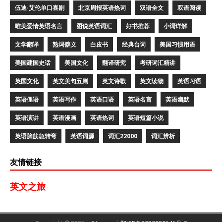
伍迪·艾伦单口喜剧
北京周报英语热词
双语全文
双语阅读
唯美爱情英语名言
图说英语词汇
好书推荐
小词详解
文学翻译
熟词僻义
白皮书
经典台词
美国习惯用语
美国建国史话
美国文化
翻译研究
考研词汇精讲
英国文化
英文美句五则
英文诗歌
英文读物
英语习语
英语俚语
英语写作
英语口语
英语名言
英语幽默
英语演讲
英语漫画
英语热词
英语短篇小说
英语脑筋急转弯
英语词源
词汇22000
词汇辨析
友情链接
英文之旅