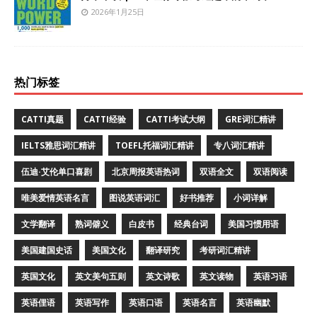
2026年1月25日
热门标签
CATTI真题
CATTI经验
CATTI考试大纲
GRE词汇精讲
IELTS雅思词汇精讲
TOEFL托福词汇精讲
专八词汇精讲
伍迪·艾伦单口喜剧
北京周报英语热词
双语全文
双语阅读
唯美爱情英语名言
图说英语词汇
好书推荐
小词详解
文学翻译
熟词僻义
白皮书
经典台词
美国习惯用语
美国建国史话
美国文化
翻译研究
考研词汇精讲
英国文化
英文美句五则
英文诗歌
英文读物
英语习语
英语俚语
英语写作
英语口语
英语名言
英语幽默