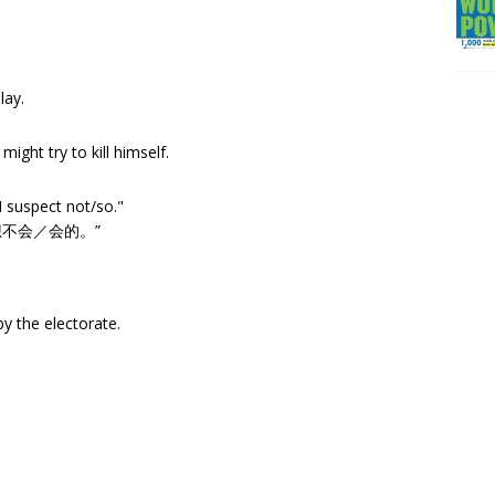
lay.
ight try to kill himself.
I suspect not/so."
想不会／会的。”
by the electorate.