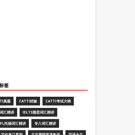
标签
TTI真题
CATTI经验
CATTI考试大纲
E词汇精讲
IELTS雅思词汇精讲
EFL托福词汇精讲
专八词汇精讲
·艾伦单口喜剧
北京周报英语热词
双语全文