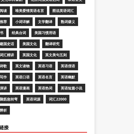
阅读
唯美爱情英语名言
图说英语词汇
推荐
小词详解
文学翻译
熟词僻义
书
经典台词
美国习惯用语
建国史话
美国文化
翻译研究
词汇精讲
英国文化
英文美句五则
诗歌
英文读物
英语习语
英语俚语
写作
英语口语
英语名言
英语幽默
演讲
英语漫画
英语热词
英语短篇小说
脑筋急转弯
英语词源
词汇22000
辨析
链接