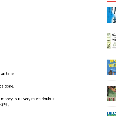
 on time.
 be done.
oney, but I very much doubt it.
表怀疑。