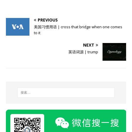
PREVIOUS
美国习惯用语 | cross that bridge when one comes
to it
NEXT
英语词源 | trump