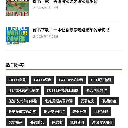
好书下载 | 英语魔法师之语法俱乐部
2026年1月26日
好书下载 | 一本让你寒假弯道超车的单词书
2026年1月25日
热门标签
CATTI真题
CATTI经验
CATTI考试大纲
GRE词汇精讲
IELTS雅思词汇精讲
TOEFL托福词汇精讲
专八词汇精讲
伍迪·艾伦单口喜剧
北京周报英语热词
双语全文
双语阅读
唯美爱情英语名言
图说英语词汇
好书推荐
小词详解
文学翻译
熟词僻义
白皮书
经典台词
美国习惯用语