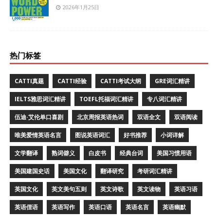
2026年1月25日
热门标签
CATTI真题
CATTI经验
CATTI考试大纲
GRE词汇精讲
IELTS雅思词汇精讲
TOEFL托福词汇精讲
专八词汇精讲
伍迪·艾伦单口喜剧
北京周报英语热词
双语全文
双语阅读
唯美爱情英语名言
图说英语词汇
好书推荐
小词详解
文学翻译
熟词僻义
白皮书
经典台词
美国习惯用语
美国建国史话
美国文化
翻译研究
考研词汇精讲
英国文化
英文美句五则
英文诗歌
英文读物
英语习语
英语俚语
英语写作
英语口语
英语名言
英语幽默