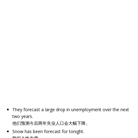
They forecast a large drop in unemployment over the next
two years.
他们预测今后两年失业人口会大幅下降。
Snow has been forecast for tonight.