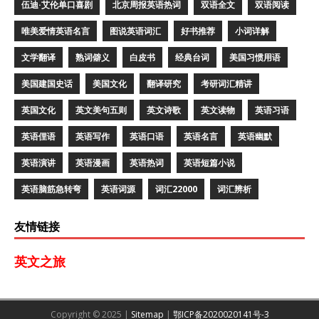
伍迪·艾伦单口喜剧
北京周报英语热词
双语全文
双语阅读
唯美爱情英语名言
图说英语词汇
好书推荐
小词详解
文学翻译
熟词僻义
白皮书
经典台词
美国习惯用语
美国建国史话
美国文化
翻译研究
考研词汇精讲
英国文化
英文美句五则
英文诗歌
英文读物
英语习语
英语俚语
英语写作
英语口语
英语名言
英语幽默
英语演讲
英语漫画
英语热词
英语短篇小说
英语脑筋急转弯
英语词源
词汇22000
词汇辨析
友情链接
英文之旅
Copyright © 2025 |
Sitemap
|
鄂ICP备2020020141号-3