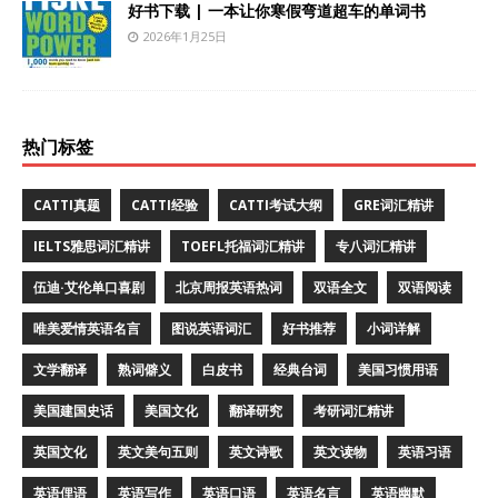
好书下载 | 一本让你寒假弯道超车的单词书
2026年1月25日
热门标签
CATTI真题
CATTI经验
CATTI考试大纲
GRE词汇精讲
IELTS雅思词汇精讲
TOEFL托福词汇精讲
专八词汇精讲
伍迪·艾伦单口喜剧
北京周报英语热词
双语全文
双语阅读
唯美爱情英语名言
图说英语词汇
好书推荐
小词详解
文学翻译
熟词僻义
白皮书
经典台词
美国习惯用语
美国建国史话
美国文化
翻译研究
考研词汇精讲
英国文化
英文美句五则
英文诗歌
英文读物
英语习语
英语俚语
英语写作
英语口语
英语名言
英语幽默