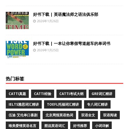
好书下载 | 英语魔法师之语法俱乐部
2026年1月26日
好书下载 | 一本让你寒假弯道超车的单词书
2026年1月25日
热门标签
CATTI真题
CATTI经验
CATTI考试大纲
GRE词汇精讲
IELTS雅思词汇精讲
TOEFL托福词汇精讲
专八词汇精讲
伍迪·艾伦单口喜剧
北京周报英语热词
双语全文
双语阅读
唯美爱情英语名言
图说英语词汇
好书推荐
小词详解