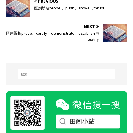
PREVIOUS
区别辨析propel、push、shove与thrust
NEXT
区别辨析prove、certify、demonstrate、establish与
testify