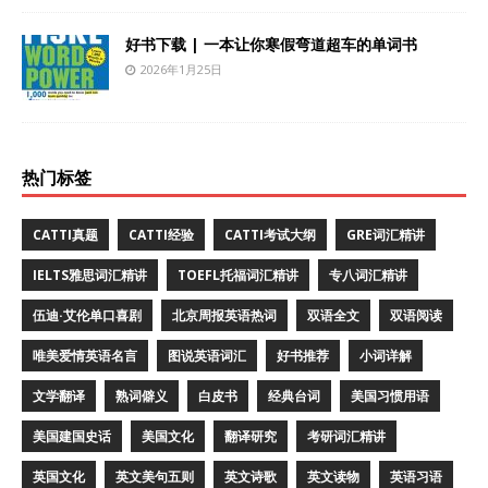
好书下载 | 一本让你寒假弯道超车的单词书
2026年1月25日
热门标签
CATTI真题
CATTI经验
CATTI考试大纲
GRE词汇精讲
IELTS雅思词汇精讲
TOEFL托福词汇精讲
专八词汇精讲
伍迪·艾伦单口喜剧
北京周报英语热词
双语全文
双语阅读
唯美爱情英语名言
图说英语词汇
好书推荐
小词详解
文学翻译
熟词僻义
白皮书
经典台词
美国习惯用语
美国建国史话
美国文化
翻译研究
考研词汇精讲
英国文化
英文美句五则
英文诗歌
英文读物
英语习语