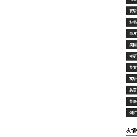
双语
好书
白皮
美国
考研
英文
英语
英语
英语
词汇
友情