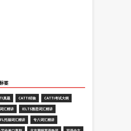
标签
TTI真题
CATTI经验
CATTI考试大纲
E词汇精讲
IELTS雅思词汇精讲
EFL托福词汇精讲
专八词汇精讲
·艾伦单口喜剧
北京周报英语热词
双语全文