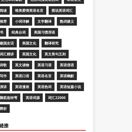
阅读
唯美爱情英语名言
图说英语词汇
推荐
小词详解
文学翻译
熟词僻义
书
经典台词
美国习惯用语
建国史话
美国文化
翻译研究
词汇精讲
英国文化
英文美句五则
诗歌
英文读物
英语习语
英语俚语
写作
英语口语
英语名言
英语幽默
演讲
英语漫画
英语热词
英语短篇小说
脑筋急转弯
英语词源
词汇22000
辨析
链接