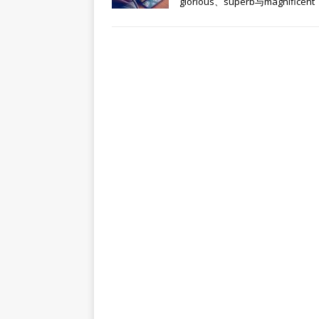
glorious、superb与magnificent