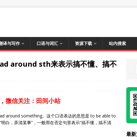
翻译与写作
口语与词汇
资源下载
站内搜索
head around sth来表示搞不懂、搞不
，微信关注：田间小站
around something。这个口语表达的意思是 to be able to
egative) 就是“明白，弄清某事”，一般用在否定句里表示“搞不懂，搞不清
最新