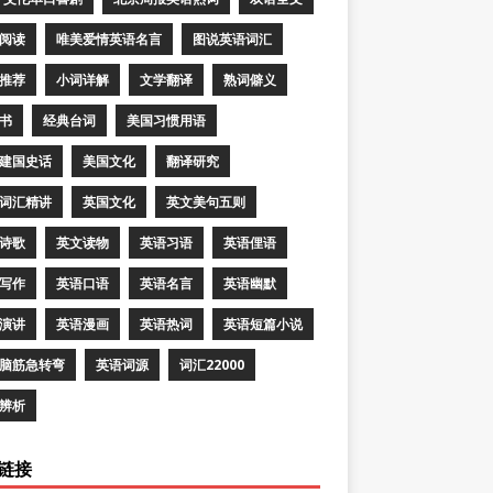
阅读
唯美爱情英语名言
图说英语词汇
推荐
小词详解
文学翻译
熟词僻义
书
经典台词
美国习惯用语
建国史话
美国文化
翻译研究
词汇精讲
英国文化
英文美句五则
诗歌
英文读物
英语习语
英语俚语
写作
英语口语
英语名言
英语幽默
演讲
英语漫画
英语热词
英语短篇小说
脑筋急转弯
英语词源
词汇22000
辨析
链接