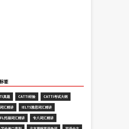
标签
TTI真题
CATTI经验
CATTI考试大纲
E词汇精讲
IELTS雅思词汇精讲
EFL托福词汇精讲
专八词汇精讲
·艾伦单口喜剧
北京周报英语热词
双语全文