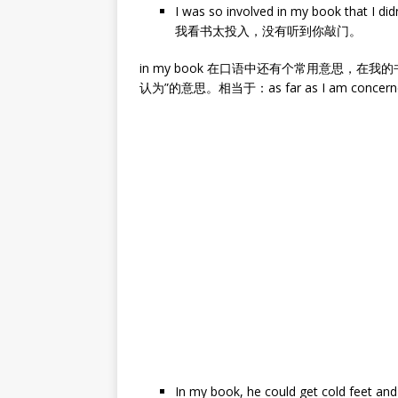
I was so involved in my book that I did
我看书太投入，没有听到你敲门。
in my book 在口语中还有个常用意思，
认为”的意思。相当于：as far as I am concerned,
In my book, he could get cold feet and