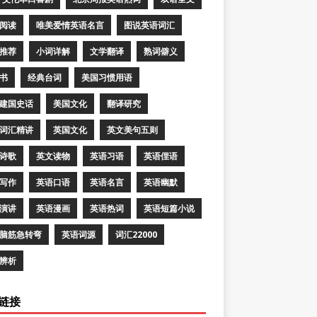
阅读
唯美爱情英语名言
图说英语词汇
推荐
小词详解
文学翻译
熟词僻义
书
经典台词
美国习惯用语
建国史话
美国文化
翻译研究
词汇精讲
英国文化
英文美句五则
诗歌
英文读物
英语习语
英语俚语
写作
英语口语
英语名言
英语幽默
演讲
英语漫画
英语热词
英语短篇小说
脑筋急转弯
英语词源
词汇22000
辨析
链接