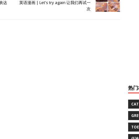
p表达
英语漫画 | Let's try again 让我们再试一
次
热门
CA
GR
TO
伍迪