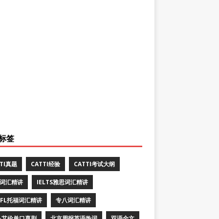
标签
TTI真题
CATTI经验
CATTI考试大纲
E词汇精讲
IELTS雅思词汇精讲
EFL托福词汇精讲
专八词汇精讲
·艾伦单口喜剧
北京周报英语热词
双语全文