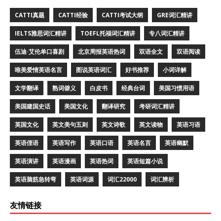
CATTI真题
CATTI经验
CATTI考试大纲
GRE词汇精讲
IELTS雅思词汇精讲
TOEFL托福词汇精讲
专八词汇精讲
伍迪·艾伦单口喜剧
北京周报英语热词
双语全文
双语阅读
唯美爱情英语名言
图说英语词汇
好书推荐
小词详解
文学翻译
熟词僻义
白皮书
经典台词
美国习惯用语
美国建国史话
美国文化
翻译研究
考研词汇精讲
英国文化
英文美句五则
英文诗歌
英文读物
英语习语
英语俚语
英语写作
英语口语
英语名言
英语幽默
英语演讲
英语漫画
英语热词
英语短篇小说
英语脑筋急转弯
英语词源
词汇22000
词汇辨析
友情链接