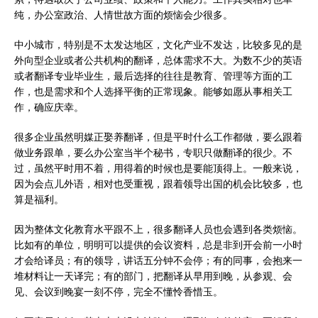
纯，办公室政治、人情世故方面的烦恼会少很多。
中小城市，特别是不太发达地区，文化产业不发达，比较多见的是
外向型企业或者公共机构的翻译，总体需求不大。为数不少的英语
或者翻译专业毕业生，最后选择的往往是教育、管理等方面的工
作，也是需求和个人选择平衡的正常现象。能够如愿从事相关工
作，确应庆幸。
很多企业虽然明媒正娶养翻译，但是平时什么工作都做，要么跟着
做业务跟单，要么办公室当半个秘书，专职只做翻译的很少。不
过，虽然平时用不着，用得着的时候也是要能顶得上。一般来说，
因为会点儿外语，相对也受重视，跟着领导出国的机会比较多，也
算是福利。
因为整体文化教育水平跟不上，很多翻译人员也会遇到各类烦恼。
比如有的单位，明明可以提供的会议资料，总是非到开会前一小时
才会给译员；有的领导，讲话五分钟不会停；有的同事，会抱来一
堆材料让一天译完；有的部门，把翻译从早用到晚，从参观、会
见、会议到晚宴一刻不停，完全不懂怜香惜玉。