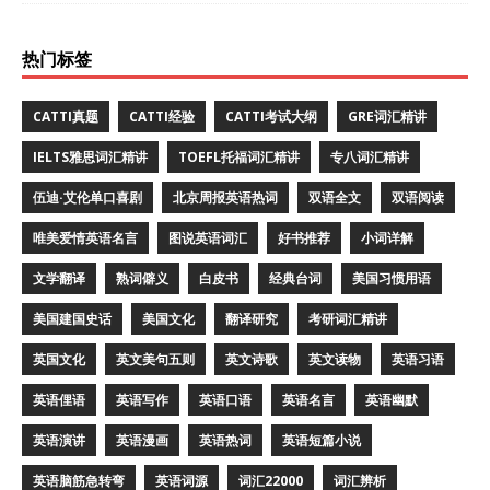
热门标签
CATTI真题
CATTI经验
CATTI考试大纲
GRE词汇精讲
IELTS雅思词汇精讲
TOEFL托福词汇精讲
专八词汇精讲
伍迪·艾伦单口喜剧
北京周报英语热词
双语全文
双语阅读
唯美爱情英语名言
图说英语词汇
好书推荐
小词详解
文学翻译
熟词僻义
白皮书
经典台词
美国习惯用语
美国建国史话
美国文化
翻译研究
考研词汇精讲
英国文化
英文美句五则
英文诗歌
英文读物
英语习语
英语俚语
英语写作
英语口语
英语名言
英语幽默
英语演讲
英语漫画
英语热词
英语短篇小说
英语脑筋急转弯
英语词源
词汇22000
词汇辨析