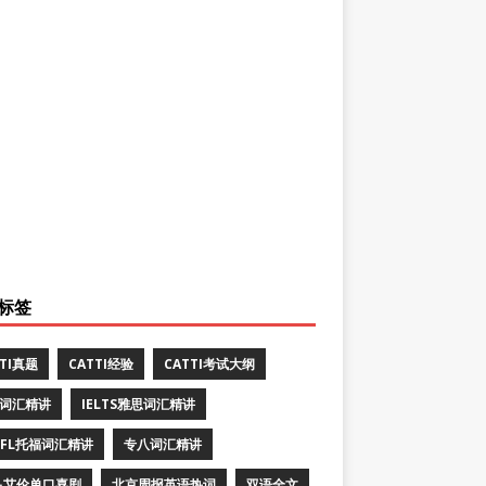
标签
TTI真题
CATTI经验
CATTI考试大纲
E词汇精讲
IELTS雅思词汇精讲
EFL托福词汇精讲
专八词汇精讲
·艾伦单口喜剧
北京周报英语热词
双语全文