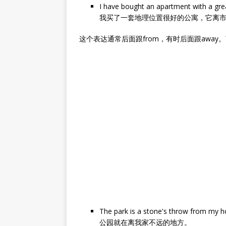
I have bought an apartment with a great
我买了一套地理位置很好的公寓，它离
这个表达通常后面跟from，有时后面跟awa
The park is a stone's throw from my h
公园就在离我家不远的地方。