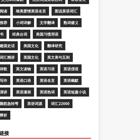
阅读
唯美爱情英语名言
图说英语词汇
推荐
小词详解
文学翻译
熟词僻义
书
经典台词
美国习惯用语
建国史话
美国文化
翻译研究
词汇精讲
英国文化
英文美句五则
诗歌
英文读物
英语习语
英语俚语
写作
英语口语
英语名言
英语幽默
演讲
英语漫画
英语热词
英语短篇小说
脑筋急转弯
英语词源
词汇22000
辨析
链接