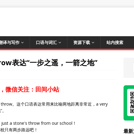
翻译与写作
口语与词汇
资源下载
站内搜索
s throw表达“一步之遥，一箭之地”
，微信关注：田间小站
s throw。这个口语表达常用来比喻两地距离非常近，a very
地”。
 just a stone's throw from our school！
学校只有两步路远吧！
最新