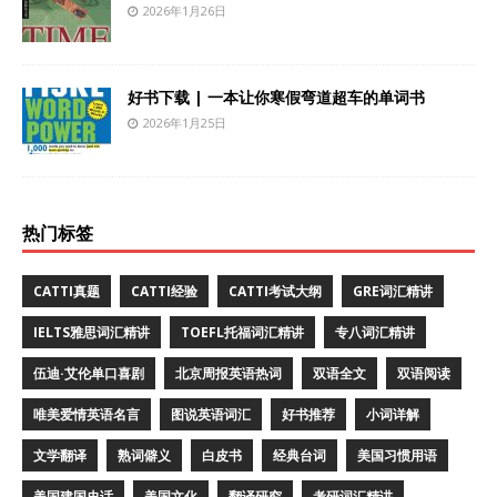
2026年1月26日
好书下载 | 一本让你寒假弯道超车的单词书
2026年1月25日
热门标签
CATTI真题
CATTI经验
CATTI考试大纲
GRE词汇精讲
IELTS雅思词汇精讲
TOEFL托福词汇精讲
专八词汇精讲
伍迪·艾伦单口喜剧
北京周报英语热词
双语全文
双语阅读
唯美爱情英语名言
图说英语词汇
好书推荐
小词详解
文学翻译
熟词僻义
白皮书
经典台词
美国习惯用语
美国建国史话
美国文化
翻译研究
考研词汇精讲