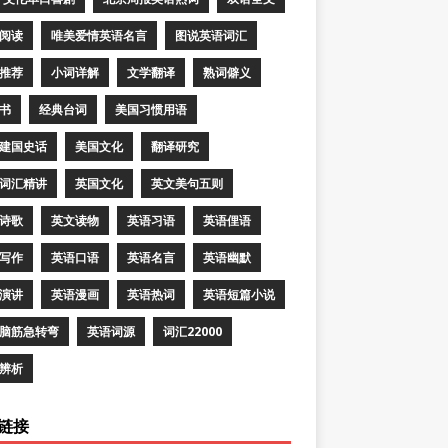
阅读
唯美爱情英语名言
图说英语词汇
推荐
小词详解
文学翻译
熟词僻义
书
经典台词
美国习惯用语
建国史话
美国文化
翻译研究
词汇精讲
英国文化
英文美句五则
诗歌
英文读物
英语习语
英语俚语
写作
英语口语
英语名言
英语幽默
演讲
英语漫画
英语热词
英语短篇小说
脑筋急转弯
英语词源
词汇22000
辨析
链接