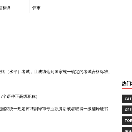
理翻译
评审
资格（水平）考试，且成绩达到国家统一确定的考试合格标准。
热门
7个语种正高级职称）
CA
照国家统一规定评聘副译审专业职务后或者取得一级翻译证书
GR
TO
伍迪