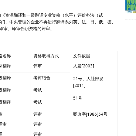
和《资深翻译和一级翻译专业资格（水平）评价办法（试
部门、中央管理的企业不再进行翻译系列英、法、日、俄、德、
译审、译审任职资格的评审。
格名称
资格取得方式
文件依据
深翻译
评审
人发[2003]
级翻译
考评结合
21号、人社部发
[2011]
级翻译
考试
51号
级翻译
考试
审
评审
职改字[1986]54号
译审
评审
译
评审