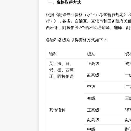
一、资格取得方式
根据《翻译专业资格（水平）考试暂行规定》
行）》，各省、自治区、直辖市和国务院有关
西班牙、阿拉伯等7个语种助理翻译、翻译、副
各语种各级别取得资格方式如下：
语种
级别
资
英、法、日、
正高级
资
俄、德、西班
副高级
一
牙、阿拉伯语
中级
二
初级
三
其他语种
正高级
译
副高级
副
中级
翻