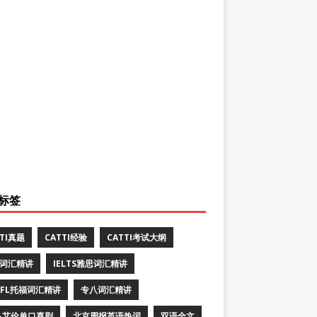
标签
TTI真题
CATTI经验
CATTI考试大纲
E词汇精讲
IELTS雅思词汇精讲
EFL托福词汇精讲
专八词汇精讲
·艾伦单口喜剧
北京周报英语热词
双语全文