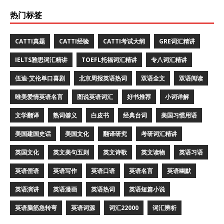
热门标签
CATTI真题
CATTI经验
CATTI考试大纲
GRE词汇精讲
IELTS雅思词汇精讲
TOEFL托福词汇精讲
专八词汇精讲
伍迪·艾伦单口喜剧
北京周报英语热词
双语全文
双语阅读
唯美爱情英语名言
图说英语词汇
好书推荐
小词详解
文学翻译
熟词僻义
白皮书
经典台词
美国习惯用语
美国建国史话
美国文化
翻译研究
考研词汇精讲
英国文化
英文美句五则
英文诗歌
英文读物
英语习语
英语俚语
英语写作
英语口语
英语名言
英语幽默
英语演讲
英语漫画
英语热词
英语短篇小说
英语脑筋急转弯
英语词源
词汇22000
词汇辨析