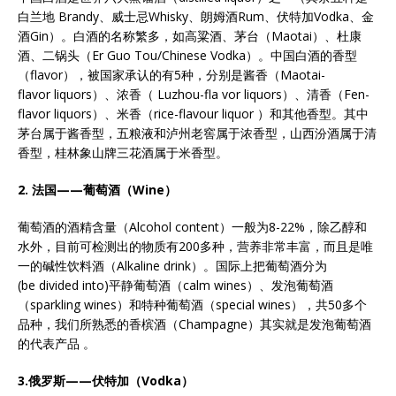
白兰地 Brandy、威士忌Whisky、朗姆酒Rum、伏特加Vodka、金
酒Gin）。白酒的名称繁多，如高粱酒、茅台（Maotai）、杜康
酒、二锅头（Er Guo Tou/Chinese Vodka）。中国白酒的香型
（flavor），被国家承认的有5种，分别是酱香（Maotai-
flavor liquors）、浓香（ Luzhou-fla vor liquors）、清香（Fen-
flavor liquors）、米香（rice-flavour liquor ）和其他香型。其中
茅台属于酱香型，五粮液和泸州老窖属于浓香型，山西汾酒属于清
香型，桂林象山牌三花酒属于米香型。
2. 法国——葡萄酒（Wine）
葡萄酒的酒精含量（Alcohol content）一般为8-22%，除乙醇和
水外，目前可检测出的物质有200多种，营养非常丰富，而且是唯
一的碱性饮料酒（Alkaline drink）。国际上把葡萄酒分为
(be divided into)平静葡萄酒（calm wines）、发泡葡萄酒
（sparkling wines）和特种葡萄酒（special wines），共50多个
品种，我们所熟悉的香槟酒（Champagne）其实就是发泡葡萄酒
的代表产品 。
3.
俄罗斯——伏特加（Vodka）