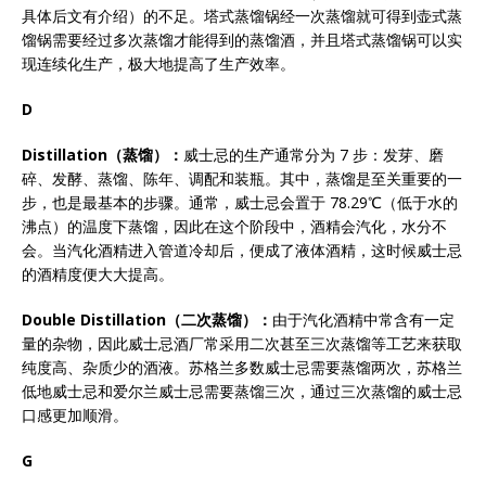
具体后文有介绍）的不足。塔式蒸馏锅经一次蒸馏就可得到壶式蒸
馏锅需要经过多次蒸馏才能得到的蒸馏酒，并且塔式蒸馏锅可以实
现连续化生产，极大地提高了生产效率。
D
Distillation
（蒸馏）：
威士忌的生产通常分为 7 步：发芽、磨
碎、发酵、蒸馏、陈年、调配和装瓶。其中，蒸馏是至关重要的一
步，也是最基本的步骤。通常，威士忌会置于 78.29℃（低于水的
沸点）的温度下蒸馏，因此在这个阶段中，酒精会汽化，水分不
会。当汽化酒精进入管道冷却后，便成了液体酒精，这时候威士忌
的酒精度便大大提高。
Double Distillation
（二次蒸馏）：
由于汽化酒精中常含有一定
量的杂物，因此威士忌酒厂常采用二次甚至三次蒸馏等工艺来获取
纯度高、杂质少的酒液。苏格兰多数威士忌需要蒸馏两次，苏格兰
低地威士忌和爱尔兰威士忌需要蒸馏三次，通过三次蒸馏的威士忌
口感更加顺滑。
G