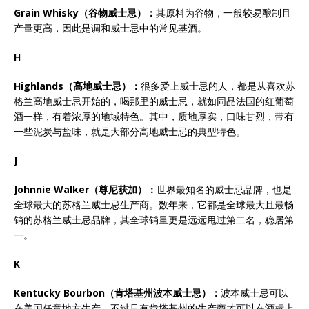
Grain Whisky
（谷物威士忌）：
其原料为谷物，一般较易酿制且
产量更高，因此是调和威士忌中的常见基酒。
H
Highlands
（高地威士忌）：
很多爱上威士忌的人，都是从喜欢苏
格兰高地威士忌开始的，喝那里的威士忌，就如同品法国的红葡萄
酒一样，有着浓厚的地域特色。其中，质地厚实，口味甘烈，带有
一些泥炭与盐味，就是大部分高地威士忌的典型特色。
J
Johnnie Walker
（尊尼获加）：
世界最知名的威士忌品牌，也是
全球最大的苏格兰威士忌生产商。数年来，它都是全球最大且最畅
销的苏格兰威士忌品牌，其全球销量更是远远甩过第二名，稳居第
一。
K
Kentucky Bourbon
（肯塔基州波本威士忌）：
波本威士忌可以
在美国任意地方生产，不过只有肯塔基州的生产商才可以在酒标上