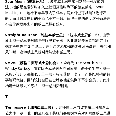
Sour Mash
（酸麦芽浆）：
波本威士忌中常用到的一种发酵方
法，指的是在发酵时加入上批酒蒸馏时剩下的酸麦芽浆（Sour
Mashing），这样不单单节约了成本，其原料也可以顺利进行发
酵，而且最终得到的基酒也基本一致。值得一提的是，这种做法并
不会导致最终出产的威士忌带有酸味。
Straight Bourbon
（纯波本威士忌）：
波本威士忌的一种，由于
波本威士忌本身对陈年年限没有要求，因此满足美国联邦规定且在
橡木桶中陈年 2 年以上，并不通过添加物来改变酒液颜色、香气和
风味时，这种威士忌就叫做纯波本威士忌。
SMWS
（苏格兰麦芽威士忌协会）：
全称为 The Scotch Malt
Whisky Society，所有协会成员来自不同国家，但他们生产的威士
忌瓶身设计大都相似，且一般不标示蒸馏厂名字，而是以独特的数
字编码代替。目前该协会已在全球各地征集到了不少会员，以此来
构建全球最大的苏格兰威士忌消费集团。
T
Tennessee
（田纳西威士忌）：
此种威士忌与波本威士忌酿造工
艺大体一致，唯一的区别在于装瓶前要用枫木炭对田纳西威士忌进