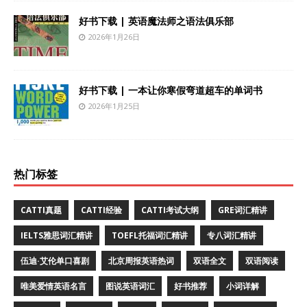
好书下载 | 英语魔法师之语法俱乐部
2026年1月26日
好书下载 | 一本让你寒假弯道超车的单词书
2026年1月25日
热门标签
CATTI真题
CATTI经验
CATTI考试大纲
GRE词汇精讲
IELTS雅思词汇精讲
TOEFL托福词汇精讲
专八词汇精讲
伍迪·艾伦单口喜剧
北京周报英语热词
双语全文
双语阅读
唯美爱情英语名言
图说英语词汇
好书推荐
小词详解