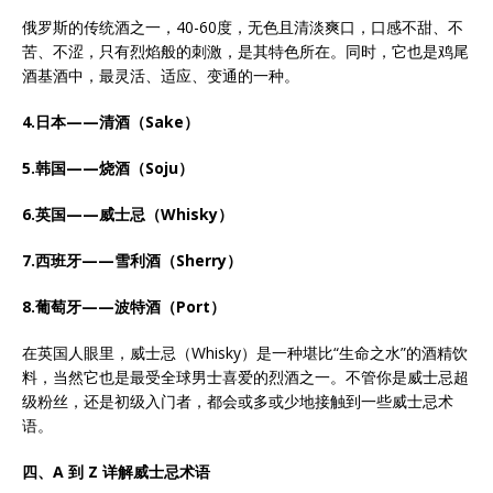
俄罗斯的传统酒之一，40-60度，无色且清淡爽口，口感不甜、不
苦、不涩，只有烈焰般的刺激，是其特色所在。同时，它也是鸡尾
酒基酒中，最灵活、适应、变通的一种。
4.日本——清酒（Sake）
5.韩国——烧酒（Soju）
6.英国——威士忌（Whisky）
7.西班牙——雪利酒（Sherry）
8.葡萄牙——波特酒（Port）
在英国人眼里，威士忌（Whisky）是一种堪比“生命之水”的酒精饮
料，当然它也是最受全球男士喜爱的烈酒之一。不管你是威士忌超
级粉丝，还是初级入门者，都会或多或少地接触到一些威士忌术
语。
四、A 到 Z 详解威士忌术语