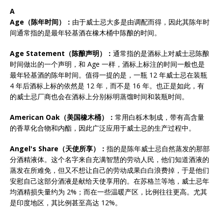
A
Age
（陈年时间）：
由于威士忌大多是由调配而得，因此其陈年时
间通常指的是最年轻基酒在橡木桶中陈酿的时间。
Age Statement
（陈酿声明）：
通常指的是酒标上对威士忌陈酿
时间做出的一个声明，和 Age 一样，酒标上标注的时间一般也是
最年轻基酒的陈年时间。值得一提的是，一瓶 12 年威士忌在装瓶
4 年后酒标上标的依然是 12 年，而不是 16 年。也正是如此，有
的威士忌厂商也会在酒标上分别标明蒸馏时间和装瓶时间。
American Oak
（美国橡木桶）：
常用白栎木制成，带有高含量
的香草化合物和内酯，因此广泛应用于威士忌的生产过程中。
Angel's Share
（天使所享）：
指的是陈年威士忌自然蒸发的那部
分酒精液体。这个名字来自充满智慧的劳动人民，他们知道酒液的
蒸发在所难免，但又不想让自己的劳动成果白白浪费掉，于是他们
安慰自己这部分酒液是献给天使享用的。在苏格兰等地，威士忌年
均酒精损失量约为 2%；而在一些温暖产区，比例往往更高。尤其
是印度地区，其比例甚至高达 12%。