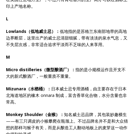
印上产地名称。
L
Lowlands
（低地威士忌）：
低地指的是苏格兰东南部地带的高地
边界断层，这里出产的威士忌清甜细腻，带有淡淡的泉水气息，又
不失层次感，非常适合追求平淡而不乏味的人来享用。
M
Micro distilleries
（微型酿酒厂）：
指的是小规模运作且开支不
大的新式酿酒厂，一般重质不重量。
Mizunara
（水楢桶）：
日本威士忌专用酒桶，由主要存在于日本
北海道地区的橡木 onnara 制成，富含香草化合物，水分含量也非
常高。
Monkey Shoulder
（金猴）：
知名威士忌品牌，其包装妙趣横生
——有三只调皮的小猴攀爬在瓶颈上。不过品牌名并不是和大众猜
想的那样与猴子有关，而是从酿造工人翻动地板上的麦芽这一动作