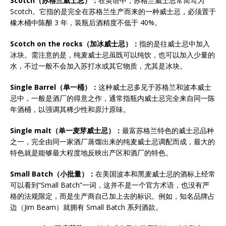
Scotch
（苏格兰威士忌）：
在英语中，苏格兰威士忌常简写为
Scotch。它指的是完全在苏格兰生产而来的一种威士忌，必须置于
橡木桶中陈酿 3 年，装瓶后酒精度不低于 40%。
Scotch on the rocks
（加冰威士忌）：
指的是往威士忌中加入
冰块。需注意的是，纯麦威士忌虽既可以纯饮，也可以加入少量的
水，不过一般不会加入苏打水或其它物质，尤其是冰块。
Single Barrel
（单一桶）：
这种威士忌多见于苏格兰和波本威士
忌中，一般是酒厂的得意之作，通常指瓶内威士忌完全来自同一陈
年酒桶，以强调其稀少性和原汁原味。
Single malt
（单一麦芽威士忌）：
最富苏格兰特色的威士忌品种
之一，完全由同一家酒厂蒸馏出来的纯麦威士忌调配而成，最大的
特色就是能够最大程度地反映出产区和酒厂的特色。
Small Batch
（小批量）：
在美国波本和黑麦威士忌的酒标上经常
可以看到“Small Batch”一词，这并不是一个官方术语，也没有严
格的法规限定，而是生产商自己加上去的标识。例如，知名品牌占
边（Jim Beam）就拥有 Small Batch 系列酒款。