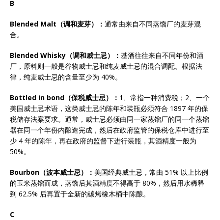
B
Blended Malt
（调和麦芽）：
通常由来自不同蒸馏厂的麦芽混
合。
Blended Whisky
（调和威士忌）：
基酒往往来自不同年份和酒
厂，原料则一般是谷物威士忌和纯麦威士忌的混合调配。根据法
律，纯麦威士忌的含量至少为 40%。
Bottled in bond
（保税威士忌）：
1、常指一种消费税；2、一个
美国威士忌术语，这类威士忌的陈年和装瓶必须符合 1897 年的保
税储存法案要求。通常，威士忌必须由同一家蒸馏厂的同一个蒸馏
器在同一个年份内酿造完成，然后在政府监管的保税仓库中进行至
少 4 年的陈年，再在政府的监督下进行装瓶，其酒精度一般为
50%。
Bourbon
（波本威士忌）：
美国经典威士忌，常由 51% 以上比例
的玉米蒸馏而成，蒸馏后其酒精度不得高于 80%，然后用水稀释
到 62.5% 后再置于全新的碳烤橡木桶中陈酿。
C