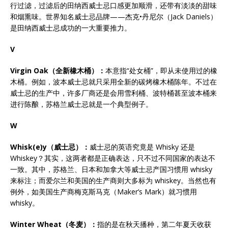
行过滤，过滤后的田纳西威士忌口感更加顺滑，还带有淡淡的甜味
和烟熏味。世界知名威士忌品牌——杰克•丹尼尔（Jack Daniels）
是田纳西威士忌成功的一大重要推力。
V
Virgin Oak
（全新橡木桶）：
本意指“处女桶”，即从未使用过的橡
木桶。例如，波本威士忌就只采用全新的碳烤橡木桶陈年。不过在
威士忌的生产中，许多厂商还是会用雪利桶、波特桶甚至波本桶来
进行陈酿，苏格兰威士忌就是一个典型例子。
W
Whisk(e)y
（威士忌）：
威士忌的英语究竟是 Whisky 还是
Whiskey？其实，这两者都是正确表达，只不过不同国家的表达不
一致。其中，苏格兰、日本和加拿大等威士忌产国习惯用 whisky
来标注；而爱尔兰和美国的生产商则大多标为 whiskey。当然也有
例外，如美国生产商梅克斯马克（Maker’s Mark）就习惯用
whisky。
Winter Wheat
（冬麦）：
指的是在秋天播种，第二年夏天收获