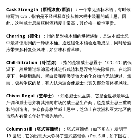
Cask Strength
（原桶浓度/原酒）：
一个常见酒标术语，有时候
缩写为 C/S，指的是不经稀释直接从橡木桶中装瓶的威士忌。因
此，这种威士忌装瓶时酒精度非常高，其价格一般也更贵。
Charring
（碳化）：
指的是对橡木桶的烘烤烧制，是波本威士忌
中最常使用到的一种橡木桶。通过碳化木桶会逐渐成型，同时给酒
液带来多种复杂风味，如甜味和香草味。
Chill-filtration
（冷过滤）：
指的是将威士忌置于 -10℃-4℃ 的低
温下，然后通过细滤器对其进行残渣和悬浮物的去除操作。在此温
度下，包括脂肪酸、蛋白质和酯类等较大的化合物均无法通过。然
而，极具争议的是，有人认为这会使威士忌丧失部分酒体和风味。
Chivas Regal
（芝华士）：
知名威士忌品牌。它是全世界最早生
产调和威士忌并将其推向市场的威士忌生产商，也是威士忌三重调
和的创造者。在众多苏格兰威士忌中，芝华士在欧洲和亚太地区的
市场占有量长年处于领先地位。
Column still
（塔式蒸馏锅）：
塔式蒸馏锅（如下图左）发明于
19 世纪，它的出现大大弥补了壶式蒸馏锅（Pot Still，如下图右，