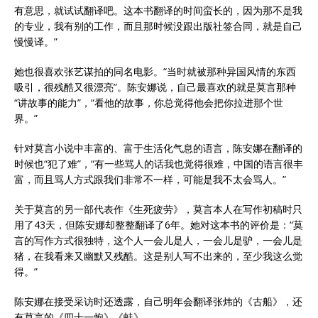
有意思，就试试翻译吧。这本书翻译的时间蛮长的，因为那不是我
的专业，我有别的工作，而且那时候没跟出版社签合同，就是自己
慢慢译。”
她也很喜欢张艺谋拍的同名电影。“当时就被那种异国风情的东西
吸引，很残酷又很漂亮”。陈安娜说，自己最喜欢的就是莫言那种
“讲故事的能力”，“看他的故事，你总觉得他会把你拉进那个世
界。”
针对莫言小说中丰富的、富于生活化气息的语言，陈安娜在翻译的
时候也“犯了难”，“有一些骂人的话我也觉得很难，中国的语言很丰
富，而且骂人方式跟我们非常不一样，可能是我不太会骂人。”
关于莫言的另一部代表作《生死疲劳》，莫言本人在写作初稿时只
用了43天，但陈安娜却整整翻译了6年。她对这本书的评价是：“莫
言的写作方式很独特，这个人一会儿是人，一会儿是驴，一会儿是
猪，在我看来又幽默又残酷。这是别人写不出来的，至少我这么觉
得。”
陈安娜在接受采访时还透露，自己明年会翻译张炜的《古船》，还
有莫言的《四十一炮》《蛙》。