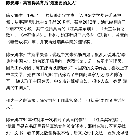
陈安娜：莫言得奖背后“最重要的女人”
陈安娜生于1965年，师从著名汉学家、诺贝尔文学奖评委马悦
然，从事翻译现代中文作品20多年。截至2012年，她已经翻译了
20部中文小说，其中包括莫言的《红高粱家族》、《天堂蒜苔之
歌》、《生死疲劳》。此外，她还翻译了余华的《活着》、苏童的
《妻妾成群》等，并获得过瑞典学院的翻译奖。
陈安娜本姓古斯塔夫森，说起中文来流畅自如，很多人说她是“瑞
典的中国人”。她供职于瑞典的一家图书馆，是一名图书管理员。
因为工作原因，陈安娜得以接触到不同国家的文学作品，喜欢上了
中国文学。她在20世纪80年代嫁给了中国翻译家万之(原名陈迈
平)，随夫取了中国姓氏。中文表达流畅自如。很多人说，她是“瑞
典的中国人”。
作为一名翻译家，陈安娜的工作非常辛苦，但却是“离作者最近的
人”。
陈安娜在90年代初第一次看到了莫言的作品—《红高粱家族》。
“我最早是在书店里看的葛浩文的英文译本，那时在瑞典不容易找
到中文书，看了英文版觉得很不错，后来买到中文版，因为觉得很