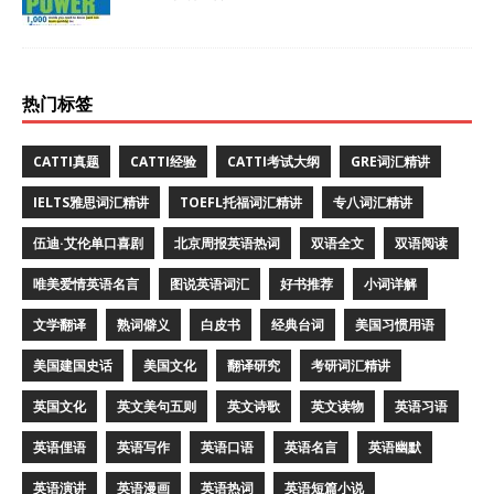
热门标签
CATTI真题
CATTI经验
CATTI考试大纲
GRE词汇精讲
IELTS雅思词汇精讲
TOEFL托福词汇精讲
专八词汇精讲
伍迪·艾伦单口喜剧
北京周报英语热词
双语全文
双语阅读
唯美爱情英语名言
图说英语词汇
好书推荐
小词详解
文学翻译
熟词僻义
白皮书
经典台词
美国习惯用语
美国建国史话
美国文化
翻译研究
考研词汇精讲
英国文化
英文美句五则
英文诗歌
英文读物
英语习语
英语俚语
英语写作
英语口语
英语名言
英语幽默
英语演讲
英语漫画
英语热词
英语短篇小说