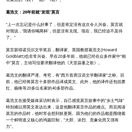
葛浩文：20年前就“发现”莫言
“上一次忘记是什么好事了，但是肯定没有这次令人兴奋。莫言就
对我说，‘我请你喝两杯’，但是没有兑现。现在，我已经迫不及待
了。”
莫言获得诺贝尔文学奖后，翻译家、英国教授葛浩文(Howard
Goldblatt)也非常兴奋。早在20多年前，他就已经在众多作家中“相
中”莫言，主动写信要求翻译他的《天堂蒜薹之歌》。
葛浩文的翻译严谨、考究，有“西方首席汉语文学翻译家”之称。目
前，他已经将莫言十多部作品译成英文。此外，他的译作还包括萧
红、杨绛等20多位名家的40多部作品。
葛浩文在接受媒体采访时表示，自己感觉莫言故事中的“乡土气味”
特别难以用英文表达出来，这是他翻译莫言作品的难点。而且阅读
莫言的作品时，他时常会想到狄更斯。因为他们的作品都是围绕着
一个鲜明道义核心的鸿篇巨制，“大胆、浓烈、意象化而又强有
力”。