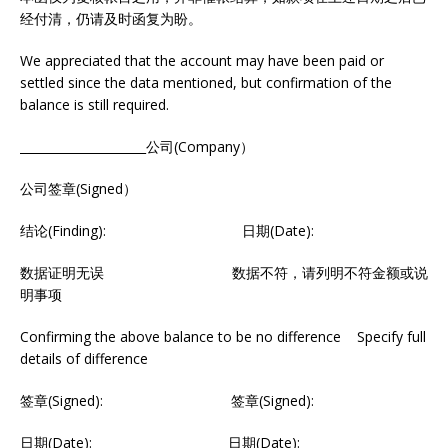
经付清，仍请及时函复为盼。
We appreciated that the account may have been paid or
settled since the data mentioned, but confirmation of the
balance is still required.
_____________________公司(Company）
公司签章(Signed）
结论(Finding): 日期(Date):
数据证明无误 数据不符，请列明不符金额或说
明事项
Confirming the above balance to be no difference Specify full
details of difference
签章(Signed): 签章(Signed):
日期(Date): 日期(Date):