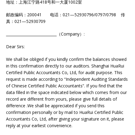
地址：上海江宁路418号和一大厦1002室
邮政编码：200041 电话：021—52930796/0797/0798 传
真：021—52930709
_____________________
_
（Company）:
Dear Sirs:
We shall be obliged if you kindly confirm the balances showed
in this confirmation directly to our auditors. Shanghai HuaRui
Certified Public Accountants Co, Ltd, for audit purpose. This
request is made according to “Independent Auditing Standards
of Chinese Certified Public Accountants”. If you find that the
data filled in the space indicated below which comes from our
record are different from yours, please give full details of
difference .We shall be appreciated if you send this
confirmation personally or by mail to HuaRui Certified Public
Accountants Co, Ltd, after giving your signature on it, please
reply at your earliest convenience.