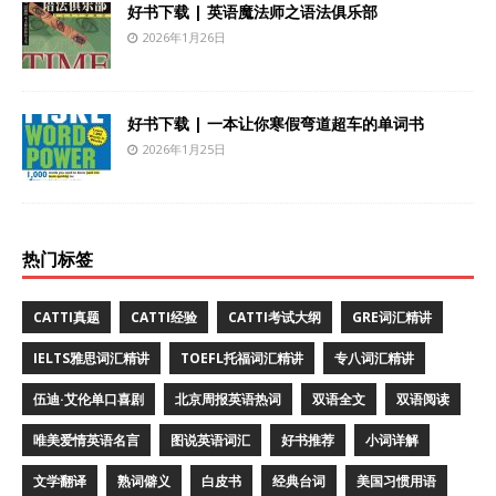
好书下载 | 英语魔法师之语法俱乐部
2026年1月26日
好书下载 | 一本让你寒假弯道超车的单词书
2026年1月25日
热门标签
CATTI真题
CATTI经验
CATTI考试大纲
GRE词汇精讲
IELTS雅思词汇精讲
TOEFL托福词汇精讲
专八词汇精讲
伍迪·艾伦单口喜剧
北京周报英语热词
双语全文
双语阅读
唯美爱情英语名言
图说英语词汇
好书推荐
小词详解
文学翻译
熟词僻义
白皮书
经典台词
美国习惯用语