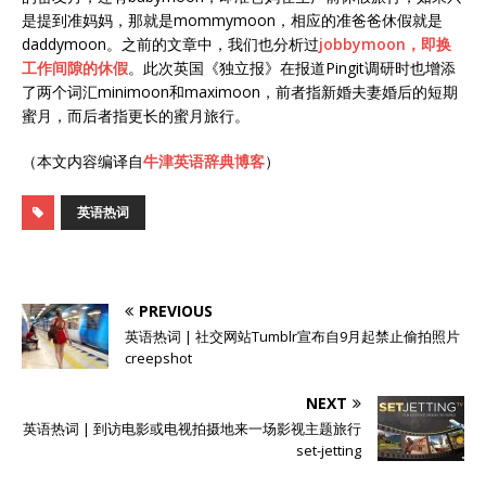
是提到准妈妈，那就是mommymoon，相应的准爸爸休假就是
daddymoon。之前的文章中，我们也分析过
jobbymoon，即换
工作间隙的休假
。此次英国《独立报》在报道Pingit调研时也增添
了两个词汇minimoon和maximoon，前者指新婚夫妻婚后的短期
蜜月，而后者指更长的蜜月旅行。
（本文内容编译自
牛津英语辞典博客
）
英语热词
PREVIOUS
英语热词 | 社交网站Tumblr宣布自9月起禁止偷拍照片
creepshot
NEXT
英语热词 | 到访电影或电视拍摄地来一场影视主题旅行
set-jetting