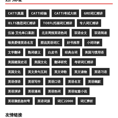
CATTI真题
CATTI经验
CATTI考试大纲
GRE词汇精讲
IELTS雅思词汇精讲
TOEFL托福词汇精讲
专八词汇精讲
伍迪·艾伦单口喜剧
北京周报英语热词
双语全文
双语阅读
唯美爱情英语名言
图说英语词汇
好书推荐
小词详解
文学翻译
熟词僻义
白皮书
经典台词
美国习惯用语
美国建国史话
美国文化
翻译研究
考研词汇精讲
英国文化
英文美句五则
英文诗歌
英文读物
英语习语
英语俚语
英语写作
英语口语
英语名言
英语幽默
英语演讲
英语漫画
英语热词
英语短篇小说
英语脑筋急转弯
英语词源
词汇22000
词汇辨析
友情链接