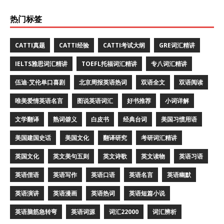
热门标签
CATTI真题
CATTI经验
CATTI考试大纲
GRE词汇精讲
IELTS雅思词汇精讲
TOEFL托福词汇精讲
专八词汇精讲
伍迪·艾伦单口喜剧
北京周报英语热词
双语全文
双语阅读
唯美爱情英语名言
图说英语词汇
好书推荐
小词详解
文学翻译
熟词僻义
白皮书
经典台词
美国习惯用语
美国建国史话
美国文化
翻译研究
考研词汇精讲
英国文化
英文美句五则
英文诗歌
英文读物
英语习语
英语俚语
英语写作
英语口语
英语名言
英语幽默
英语演讲
英语漫画
英语热词
英语短篇小说
英语脑筋急转弯
英语词源
词汇22000
词汇辨析