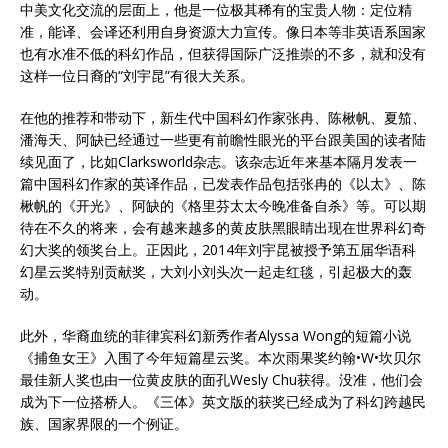
中美文化交流的层面上，他是一位极其稀有的宝贵人物：定位精
准，能译、会译还利用自身资源大力宣传。像日本等非英语系国家
也有水准不低的科幻作品，但获得国际广泛推崇的不多，就和没有
这样一位日裔的“刘宇昆”有很大关系。
在他的推荐和带动下，新生代中国科幻作家张冉、陈楸帆、夏笳、
潘海天、阿缺已经通过一些更有前瞻性眼光的平台跟美国的读者陆
续见面了，比如Clarksworld杂志。该杂志近年来基本隔月发表一
篇中国科幻作家的英译作品，已发表作品包括张冉的《以太》、陈
楸帆的《开光》、阿缺的《格里芬太太今晚准备自杀》等。可以期
待在不久的将来，会有越来越多的黄皮肤黑眼睛出现在世界科幻奇
幻大奖的领奖台上。正因此，2014年刘宇昆被授予第五届华语科
幻星云奖特别贡献奖，大刘小刘头次一起走红毯，引起极大的轰
动。
此外，华裔血统的菲律宾科幻新秀作者Alyssa Wong的短篇小说
《捕鱼女王》入围了今年短篇星云奖。本次雨果奖约翰•W•坎贝尔
最佳新人奖也由一位黄皮肤的面孔Wesly Chu获得。没准，他们会
成为下一位搭桥人。《三体》英文版的获奖已经成为了科幻跨越民
族、国家界限的一个例证。