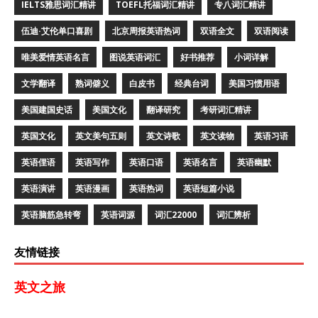
IELTS雅思词汇精讲
TOEFL托福词汇精讲
专八词汇精讲
伍迪·艾伦单口喜剧
北京周报英语热词
双语全文
双语阅读
唯美爱情英语名言
图说英语词汇
好书推荐
小词详解
文学翻译
熟词僻义
白皮书
经典台词
美国习惯用语
美国建国史话
美国文化
翻译研究
考研词汇精讲
英国文化
英文美句五则
英文诗歌
英文读物
英语习语
英语俚语
英语写作
英语口语
英语名言
英语幽默
英语演讲
英语漫画
英语热词
英语短篇小说
英语脑筋急转弯
英语词源
词汇22000
词汇辨析
友情链接
英文之旅