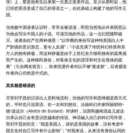
张》上，那是他有生以来第一次真正发表作品。至少从那时起，他
已经把英语变成了自己的母语之一，在此基础上构建了他的写作王
国。
当他被中国读者认识时，常常会被误读，即想当然地从外表联想认
为他会写出中国人的小说。可读完他的作品，这一点幻想随即破
灭。读者由此产生两种感受：“以华裔的身份写这种纯美国白人中
产阶级的意识形态，更令人反感”；“小说充满了传统科幻特质和东
方人的独有静谧，而这种静谧是由于上世纪东方移民独有的疏离感
而产生的。这种移民身份，对客体文化的浸淫和对文化母体的疏
离”（引自网友留言）。前者愤懑作者何以不够“黄皮肤”，后者臆造
作者内心仍然是中式的。
其实都是错误的
尽管刘宇昆的汉语出人意料地流利，但他的写作和思维都是西方式
的，平时也只说英语。在一次和刘慈欣、法籍科幻作家阿丽耶特•
德•波达尔（Aliette de Bodard）对谈时，法国和越南混血儿波达
尔承认自己会有意识把越南的传说、神话融入自己的科幻写作里，
而刘宇昆则坦言：“我是美国人，讲的是美国的故事，没有考虑中
国文化对自己写作有什么影响”；“对我来说，从来没有身份认同的