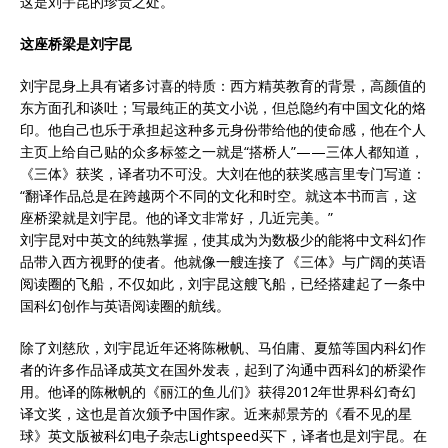
这是刘宇昆的珍贵之处。”
这座桥梁是刘宇昆
刘宇昆身上具有诸多讨喜的特质：西方精英教育的背景，高颜值的
东方面孔和谈吐；写最纯正的英文小说，但总隐约有中国文化的烙
印。他自己也乐于承担起这种多元身份带给他的使命感，他在个人
主页上给自己贴的众多标签之一就是“搭桥人”——三体人都知道，
《三体》获奖，译者功不可没。大刘在他的获奖感言里专门写道：
“翻译作品总是在跨越两个不同的文化和时空。就这本书而言，这
座桥梁就是刘宇昆。他的译文非常好，几近完美。”
刘宇昆对中英文的纯熟掌握，使其成为为数极少的能将中文科幻作
品带入西方视野的使者。他就像一艘连接了《三体》与广阔的英语
阅读圈的飞船，不仅如此，刘宇昆这艘飞船，已经搭建起了一条中
国科幻创作与英语阅读圈的航线。
除了刘慈欣，刘宇昆近年还将陈楸帆、马伯庸、夏笳等国内科幻作
者的许多作品译成英文在国外发表，起到了沟通中西科幻的桥梁作
用。他译的陈楸帆的《丽江的鱼儿们》获得2012年世界科幻奇幻
译文奖，这也是首次颁予中国作家。近来郝景芳的《看不见的星
球》英文版被科幻电子杂志Lightspeed买下，译者也是刘宇昆。在