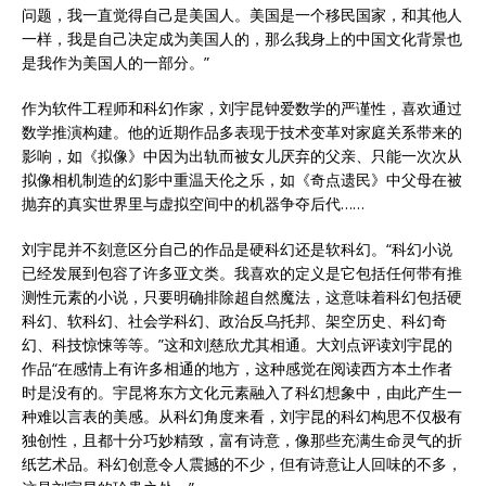
问题，我一直觉得自己是美国人。美国是一个移民国家，和其他人
一样，我是自己决定成为美国人的，那么我身上的中国文化背景也
是我作为美国人的一部分。”
作为软件工程师和科幻作家，刘宇昆钟爱数学的严谨性，喜欢通过
数学推演构建。他的近期作品多表现于技术变革对家庭关系带来的
影响，如《拟像》中因为出轨而被女儿厌弃的父亲、只能一次次从
拟像相机制造的幻影中重温天伦之乐，如《奇点遗民》中父母在被
抛弃的真实世界里与虚拟空间中的机器争夺后代……
刘宇昆并不刻意区分自己的作品是硬科幻还是软科幻。“科幻小说
已经发展到包容了许多亚文类。我喜欢的定义是它包括任何带有推
测性元素的小说，只要明确排除超自然魔法，这意味着科幻包括硬
科幻、软科幻、社会学科幻、政治反乌托邦、架空历史、科幻奇
幻、科技惊悚等等。”这和刘慈欣尤其相通。大刘点评读刘宇昆的
作品“在感情上有许多相通的地方，这种感觉在阅读西方本土作者
时是没有的。宇昆将东方文化元素融入了科幻想象中，由此产生一
种难以言表的美感。从科幻角度来看，刘宇昆的科幻构思不仅极有
独创性，且都十分巧妙精致，富有诗意，像那些充满生命灵气的折
纸艺术品。科幻创意令人震撼的不少，但有诗意让人回味的不多，