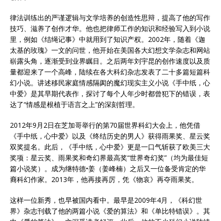
律法训练出的严谨逻辑与文学培养的创造性思辩，提高了他的写作
技巧、滋养了创作才华。他也把律师工作的知识和经验写入到小说
里，例如《结绳记事》中就用到了知识产权。2002年，随着《迦
太基的玫瑰》一文的问世，他开始在美国各大幻想文学杂志和网站
崭露头角，逐渐受到业界瞩目。之后两年刘宇昆的创作速度以及质
量都迎来了一个高峰，陆续在各大科幻杂志发表了二十多篇短篇科
幻小说。讲述移民家庭情感隔阂的魔幻现实主义小说《手中纸，心
中爱》是其早期代表作，探讨了每个人年少时都曾犯下的错误，表
达了“情感是根植于语言之上”的深刻哲理。
2012年9月2日在芝加哥举行的第70届世界科幻大会上，他凭借
《手中纸，心中爱》以及《终结历史的男人》获得雨果奖、星云奖
双奖提名。此后，《手中纸，心中爱》更是一口气斩获了欧美三大
奖项：星云奖、雨果奖和奇幻界最高奖“世界奇幻奖”（均为最佳短
篇小说奖）。成为继特德•姜（姜峰楠）之后又一位备受肯定的华
裔科幻作家。2013年，他再接再厉，凭《物哀》再夺雨果奖。
这样一位新秀，也早被国内看中。最早是2009年4月，《科幻世
界》杂志刊载了他的两篇小说《爱的算法》和《单比特错误》。其