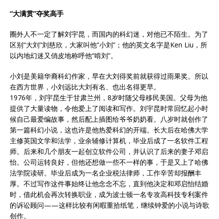
“大满贯”夺奖高手
圈外人不一定了解刘宇昆，而国内的科幻迷，对他已不陌生。为了
区别“大刘”刘慈欣，大家叫他“小刘”；他的英文名字是Ken Liu，所
以内地幻迷又俏皮地称呼他“啃刘”。
小刘是美籍华裔科幻作家，早在大刘得奖前就获得过雨果奖。所以
在西方世界，小刘远比大刘有名、也出名得更早。
1976年，刘宇昆生于甘肃兰州，8岁时随父母移民美国。父母为他
提供了大量读物，令他爱上了阅读和写作。刘宇昆时常回忆起小时
候自己最爱编故事，然后配上插图给爷爷奶奶看。八岁时就创作了
第一篇科幻小说，这也许是他热爱科幻的开端。长大后在哈佛大学
主修英国文学和法学，业余辅修计算机，毕业后成了一名软件工程
师。后来和几个朋友一起创立软件公司，并认识了后来的妻子邓启
怡。公司运转良好，但他还想做一些不一样的事，于是又上了哈佛
法学院读研。毕业后成为一名企业税法律师，工作辛苦却报酬丰
厚。不过写作这件事始终让他念念不忘，直到他决定和邓启怡结婚
时，借此机会再次转换职业，成为波士顿一名专攻高科技专利案件
的诉讼顾问——这样比较有闲暇重拾纸笔，继续钟爱的小说与诗歌
创作。