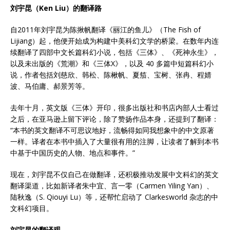
刘宇昆（Ken Liu）的翻译路
自2011年刘宇昆为陈揪帆翻译《丽江的鱼儿》（The Fish of
Lijiang）起，他便开始成为构建中美科幻文学的桥梁。在数年内连
续翻译了四部中文长篇科幻小说，包括《三体》、《死神永生》，
以及未出版的《荒潮》和《三体X》，以及 40 多篇中短篇科幻小
说，作者包括刘慈欣、韩松、陈楸帆、夏笳、宝树、张冉、程婧
波、马伯庸、郝景芳等。
去年十月，英文版《三体》开印，很多出版社和书店内部人士看过
之后，在亚马逊上留下评论，除了赞扬作品本身，还提到了翻译：
“本书的英文翻译不可思议地好，流畅得如同我想象中的中文原著
一样。译者在本书中插入了大量很有用的注脚，让读者了解到本书
中基于中国历史的人物、地点和事件。”
现在，刘宇昆不仅自己在做翻译，还积极推动发展中文科幻的英文
翻译渠道，比如新译者朱中宜、言一零（Carmen Yiling Yan）、
陆秋逸（S. Qiouyi Lu）等，还帮忙启动了 Clarkesworld 杂志的中
文科幻项目。
刘宇昆的翻译观