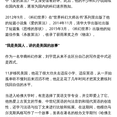
中《爱的算法》一文深受读者好评。此后，他的不少科幻小说陆续
在国内发表，逐渐为国内的科幻迷所熟知。
2012年9月，《科幻世界》在“世界科幻大师丛书”系列里出版了他
的短篇小说集《爱的算法》。2014年11月，清华大学出版社出版
了短篇集《思维的形状》。2015年3月，《科幻世界》出版他的短
篇佳作集《杀敌算法》，收录了获雨果奖之作《物哀》。
“我是美国人，讲的是美国的故事”
作为一名华裔科幻作家，刘宇昆从来不去区分自己的写作是中式还
是西式。
11岁移民美国，他花了很大功夫去适应小学、适应英语，从一开始
孤单听不懂到后来滔滔不绝，他足足花了几年时间才把英文磨练到
找回自信的水平。
当进入哈佛大学时，有意选择了英语文学专业，并立即爱上了它。
他热爱上古英文的节奏、中世纪英语的句法音韵和现代英语的创造
性，还学习法语与拉丁文来进行比较和拓展。在这期间，他模仿马
尔克斯风格写作了一个故事，发表在著名的校办文学期刊《哈佛主