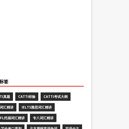
标签
TTI真题
CATTI经验
CATTI考试大纲
E词汇精讲
IELTS雅思词汇精讲
EFL托福词汇精讲
专八词汇精讲
·艾伦单口喜剧
北京周报英语热词
双语全文