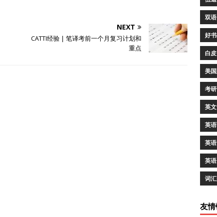
双语
NEXT
好书
CATTI经验 | 笔译考前一个月复习计划和
重点
白皮
美国
考研
英文
英语
英语
英语
词汇
友情