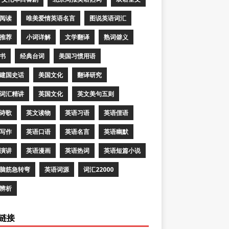
阅读
唯美爱情英语名言
图说英语词汇
推荐
小词详解
文学翻译
熟词僻义
书
经典台词
美国习惯用语
建国史话
美国文化
翻译研究
词汇精讲
英国文化
英文美句五则
诗歌
英文读物
英语习语
英语俚语
写作
英语口语
英语名言
英语幽默
演讲
英语漫画
英语热词
英语短篇小说
脑筋急转弯
英语词源
词汇22000
辨析
链接