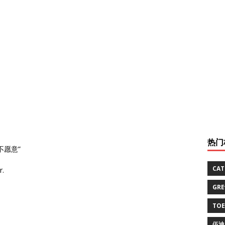
热门
不愿意”
CA
r.
GR
TO
伍迪