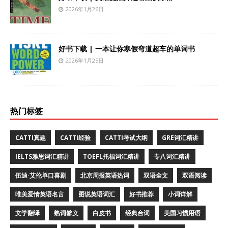
2026年1月26日
好书下载 | 一本让你寒假弯道超车的单词书
2026年1月25日
热门标签
CATTI真题
CATTI经验
CATTI考试大纲
GRE词汇精讲
IELTS雅思词汇精讲
TOEFL托福词汇精讲
专八词汇精讲
伍迪·艾伦单口喜剧
北京周报英语热词
双语全文
双语阅读
唯美爱情英语名言
图说英语词汇
好书推荐
小词详解
文学翻译
熟词僻义
白皮书
经典台词
美国习惯用语