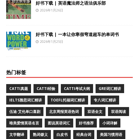
好书下载 | 英语魔法师之语法俱乐部
2026年1月26日
好书下载 | 一本让你寒假弯道超车的单词书
2026年1月25日
热门标签
CATTI真题
CATTI经验
CATTI考试大纲
GRE词汇精讲
IELTS雅思词汇精讲
TOEFL托福词汇精讲
专八词汇精讲
伍迪·艾伦单口喜剧
北京周报英语热词
双语全文
双语阅读
唯美爱情英语名言
图说英语词汇
好书推荐
小词详解
文学翻译
熟词僻义
白皮书
经典台词
美国习惯用语