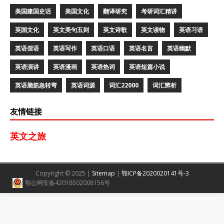
美国建国史话
美国文化
翻译研究
考研词汇精讲
英国文化
英文美句五则
英文诗歌
英文读物
英语习语
英语俚语
英语写作
英语口语
英语名言
英语幽默
英语演讲
英语漫画
英语热词
英语短篇小说
英语脑筋急转弯
英语词源
词汇22000
词汇辨析
友情链接
英文之旅
Copyright © 2025 |
Sitemap
|
鄂ICP备2020020141号-3
鄂公网安备42018502008156号