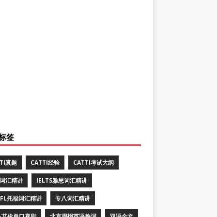
标签
TTI真题
CATTI经验
CATTI考试大纲
E词汇精讲
IELTS雅思词汇精讲
EFL托福词汇精讲
专八词汇精讲
·艾伦单口喜剧
北京周报英语热词
双语全文