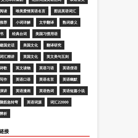
阅读
唯美爱情英语名言
图说英语词汇
推荐
小词详解
文学翻译
熟词僻义
书
经典台词
美国习惯用语
建国史话
美国文化
翻译研究
词汇精讲
英国文化
英文美句五则
诗歌
英文读物
英语习语
英语俚语
写作
英语口语
英语名言
英语幽默
演讲
英语漫画
英语热词
英语短篇小说
脑筋急转弯
英语词源
词汇22000
辨析
链接