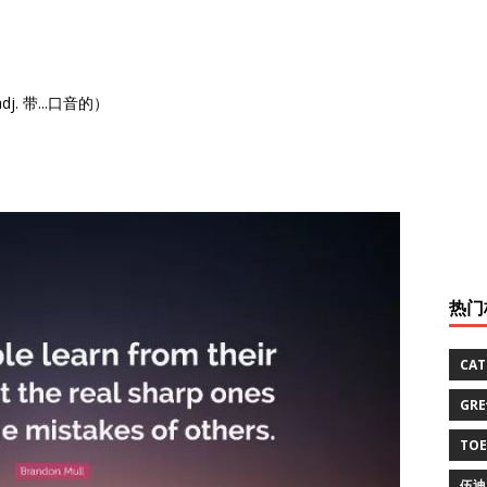
：adj. 带...口音的）
热门
CA
GR
TO
伍迪