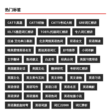
热门标签
CATTI真题
CATTI经验
CATTI考试大纲
GRE词汇精讲
IELTS雅思词汇精讲
TOEFL托福词汇精讲
专八词汇精讲
伍迪·艾伦单口喜剧
北京周报英语热词
双语全文
双语阅读
唯美爱情英语名言
图说英语词汇
好书推荐
小词详解
文学翻译
熟词僻义
白皮书
经典台词
美国习惯用语
美国建国史话
美国文化
翻译研究
考研词汇精讲
英国文化
英文美句五则
英文诗歌
英文读物
英语习语
英语俚语
英语写作
英语口语
英语名言
英语幽默
英语演讲
英语漫画
英语热词
英语短篇小说
英语脑筋急转弯
英语词源
词汇22000
词汇辨析