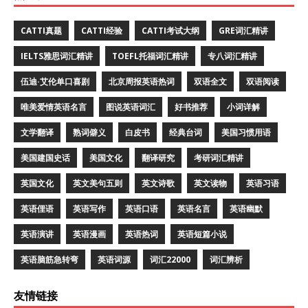
CATTI真题
CATTI经验
CATTI考试大纲
GRE词汇精讲
IELTS雅思词汇精讲
TOEFL托福词汇精讲
专八词汇精讲
伍迪·艾伦单口喜剧
北京周报英语热词
双语全文
双语阅读
唯美爱情英语名言
图说英语词汇
好书推荐
小词详解
文学翻译
熟词僻义
白皮书
经典台词
美国习惯用语
美国建国史话
美国文化
翻译研究
考研词汇精讲
英国文化
英文美句五则
英文诗歌
英文读物
英语习语
英语俚语
英语写作
英语口语
英语名言
英语幽默
英语演讲
英语漫画
英语热词
英语短篇小说
英语脑筋急转弯
英语词源
词汇22000
词汇辨析
友情链接