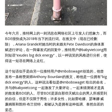
今年六月，推特网上的一则消息在网络社区上引发人们想象力，而
BDE很快成为2018年当下的流行词。在推文中（现在已经删
除），Ariana Grande对她当时的未婚夫Pete Davidson的身体禀
赋进行评论，在一阵爆发式的回复中，推特用户@babyvietcong用
到短语“exudes big dick energy”，以一种说笑的风格进行分析，使
得这一短语在网络上走红。
这个短语似乎是由另一位推特用户@imbobswaget创造的，他曾
发布一条称赞厨师Anthony Bourdain的推文，称他是一位拥有“big
dick energy”的人。这种说法看似是@imbobswaget 给出的命名，
并与@babyvietcong 一起激发了大量评论，一起来猜测谁才是真
的散发着BDE的人。尽管BDE是源自那些天赋出众的男人所感受到
的自信，但是不仅限于男性；许多女性，比如蕾哈娜、瑟琳娜·威
廉姆斯和凯特·布兰切特，都被认为是拥有这种低调、泰然自若的
姿态。