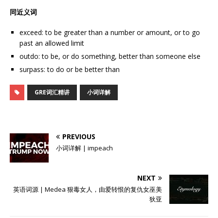
同近义词
exceed: to be greater than a number or amount, or to go
past an allowed limit
outdo: to be, or do something, better than someone else
surpass: to do or be better than
GRE词汇精讲
小词详解
PREVIOUS
小词详解 | impeach
NEXT
英语词源 | Medea 狠毒女人，由爱转恨的复仇女巫美
狄亚