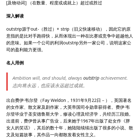
[及物动词] （在数量、程度或成就上）超过或胜过
深入解读
outstrip源于out-（胜过）+ strip（旧义快速移动），因此它的原
意指的是比对手跑得快，从而体现出一种在比赛或竞争中超越他人
的意味。如果一个公司的利润outstrip另外一家公司，说明这家公
司的盈利能力更强。
名人用例
Ambition will, and should, always
outstrip
achievement.
志向将永远，也应该永远超过成就。
出自费伊·韦尔登（Fay Weldon，1931年9月22日－），英国著名
的女作家、散文家及剧作家，大英帝国司令勋章获得者。费伊·韦
尔登毕业于圣安德鲁斯大学，修读心理及经济学，共经历三段婚。
出道前，费伊曾从事广告业，后来她于1967年出版了处女作《胖
女人的笑话》，其后的数十年，她陆陆续续出版了很多的小说、散
文及短篇故事，其作品一向都散发着女性主义。