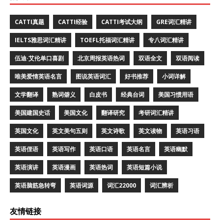
CATTI真题
CATTI经验
CATTI考试大纲
GRE词汇精讲
IELTS雅思词汇精讲
TOEFL托福词汇精讲
专八词汇精讲
伍迪·艾伦单口喜剧
北京周报英语热词
双语全文
双语阅读
唯美爱情英语名言
图说英语词汇
好书推荐
小词详解
文学翻译
熟词僻义
白皮书
经典台词
美国习惯用语
美国建国史话
美国文化
翻译研究
考研词汇精讲
英国文化
英文美句五则
英文诗歌
英文读物
英语习语
英语俚语
英语写作
英语口语
英语名言
英语幽默
英语演讲
英语漫画
英语热词
英语短篇小说
英语脑筋急转弯
英语词源
词汇22000
词汇辨析
友情链接