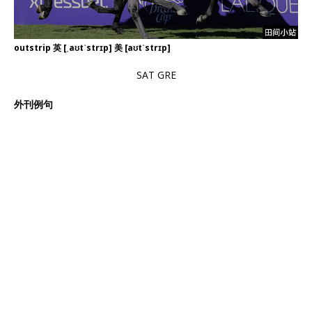
outstrip 英 [ˌaʊtˈstrɪp] 美 [aʊtˈstrɪp]
SAT GRE
外刊例句