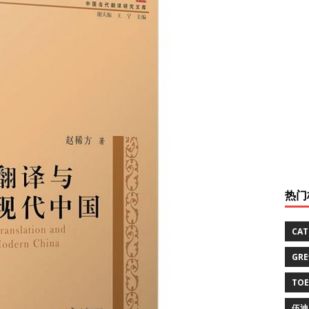
热门
CA
GR
TO
伍迪