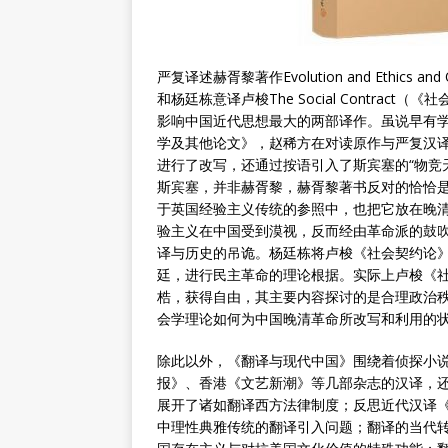
严复译述赫胥黎著作Evolution and Ethic
和杨廷栋意译卢梭The Social Contra
影响中国近代思想最大的两部译作。虽说早有
学及其他论文》，赵稀方在对读原作与严复汉
进行了改写，还通过按语引入了斯宾塞的“物竞
斯宾塞，并非赫胥黎，赫胥黎著书反对的恰恰
于英国经验主义传统的参照中，也把它放在晚
验主义在中国受到漠视，反而经由革命派的鼓
译与历史的吊诡。杨廷栋将卢梭《社会契约论》
廷，进行民主革命的理论根据。实际上卢梭《
梏，获得自由，其主要内容探讨的是合理政治
会学理论如何为中国晚清革命所改写和利用的
除此以外，《翻译与现代中国》围绕着侦探小
报》、香港《文艺新潮》等几部杂志的汉译，还
展开了诸如翻译西方法律制度；反思近代汉译
中理性典雅传统的翻译引入问题；翻译的当代