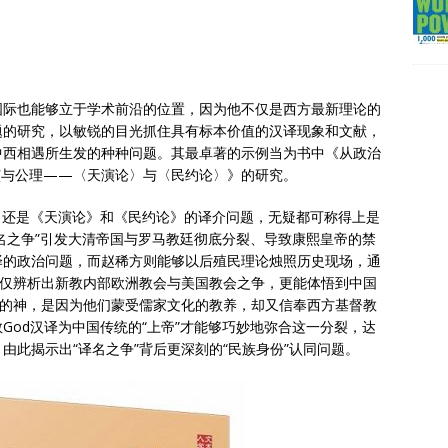
国际也能够立于学术前沿的位置，因为他不仅是西方最新理论的
题的研究，以敏锐的目光抓住具有标本价值的汉译现象和文献，
中西相遇所生发的种种问题。其最卓著的示例当为书中《从政治
演与公理——〈天演论〉与〈民约论〉》的研究。
，还是《天演论》和《民约论》的译介问题，无疑都可称得上是
译名之争”引发大清帝国与罗马教廷彻底分裂、导致康熙皇帝的禁
译的政治问题，而赵稀方则能够以后殖民理论烛照历史现场，通
不仅辨析出新教内部欧洲教会与美国教会之争，更能体悟到中国
教的神，是因为他们蒙受儒家文化的教养，却又信奉西方基督教
God汉译为中国传统的“上帝”才能够巧妙地弥合这一分裂，达
由此揭示出“译名之争”背后更深刻的“民族身份”认同问题。