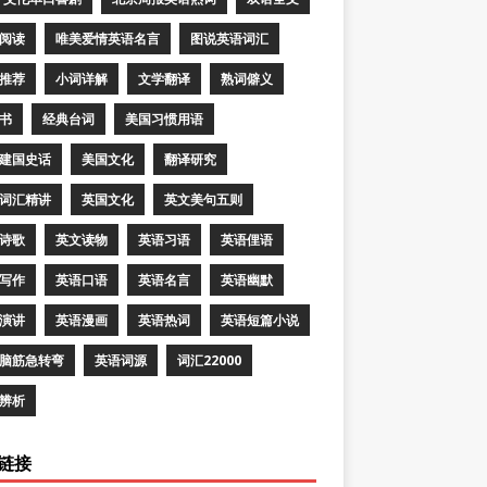
阅读
唯美爱情英语名言
图说英语词汇
推荐
小词详解
文学翻译
熟词僻义
书
经典台词
美国习惯用语
建国史话
美国文化
翻译研究
词汇精讲
英国文化
英文美句五则
诗歌
英文读物
英语习语
英语俚语
写作
英语口语
英语名言
英语幽默
演讲
英语漫画
英语热词
英语短篇小说
脑筋急转弯
英语词源
词汇22000
辨析
链接