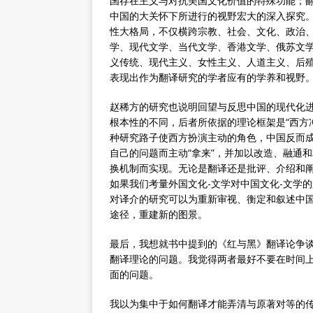
国存在主义与对抗美国文化价值的特殊功能；
中国的大关怀下所进行的视野宏大的深入探究
性大格局，不仅横跨宗教、社会、文化、政治
学、现代文学、当代文学、香港文学、俄苏文学
义传统、现代主义、女性主义、人道主义、后
表现出作为翻译研究的学者应有的学养和视野
赵稀方的研究也说明回望与反思中国的现代化
根本性的不同，后者所依据的理论框架是“西方
种研究路子使西方扮演主动的角色，中国反而
自己的问题而主动“拿来”，并加以改造、融通
换机制而实现。无论是翻译还是批评、介绍和
如果我们考量外国文化-文学对中国文化-文学
对译介的研究可以为重新审视、衡定和叙述中国
途径，重建新的图景。
最后，我想就书中提到的《红与黑》翻译论争
翻译理论的问题。我觉得两者最好不要在时间
面的问题。
我以为集中于如何翻译才能弄清与原著对等的传