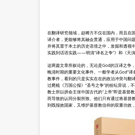
在翻译研究领域，赵稀方不仅在国内，而且在
译介者，更能够将其融会贯通，应用于中国问
并将其置于本土的历史语境之中，发掘和透视
实践到话语实践——明清“译名之争”》和《天
这两篇文章所叙论的，无论是God的汉译之争
晚清时期的重要文化事件。一般学者从God“
教事件，看到的只是实实在在的政治冲突与翻
过爬梳《万国公报》“圣号之争”的纷纭异说，
教士所以拼命主张中国古代的“上帝”即是基督
而导致的认同分裂所致。他们只有通过将基督教
到既报效国家，又维护基督教信仰的双重功效，