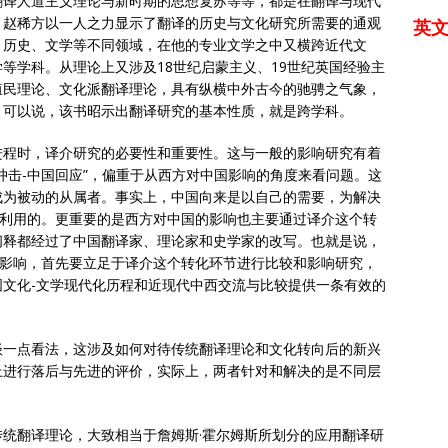
翻译人道主义理论与新时期的思想复苏等等，都是在翻译与现代
。赵稀方以一人之力显示了翻译的历史与文化研究所需要的通观
英
、历史、文学等不同领域，在他的专业文学之中又横跨近代文
等学科。从理论上又涉及18世纪启蒙主义、19世纪英国经验主
殖民理论、文化派翻译理论，具有纵横中外古今的驰骋之气象，
。可以说，该书昭示出翻译研究的基本性质，就是跨学科。
进程时，译介研究的必要性和重要性。这与一般的影响研究有着
冲击-中国回应”，偏重于从西方对中国影响的角度来看问题。这
成为被动的从属者。事实上，中国向来是以自己的需要，为解决
和利用的。更重要的是西方对中国的影响也主要通过译介这个转
阐释都经过了中国翻译家、理论家和史学家的改写。也就是说，
的影响，首先要立足于译介这个转化环节进行比较和影响研究，
文化-文学现代化历程和近现代中西交流与比较提供一条有效的
谈一点看法，这涉及如何对待传统翻译理论和文化转向后的新兴
上进行落后与先进的评价，实际上，两者针对和解决的是不同层
统翻译理论，大致相当于詹姆斯·霍尔姆斯所划分的应用翻译研