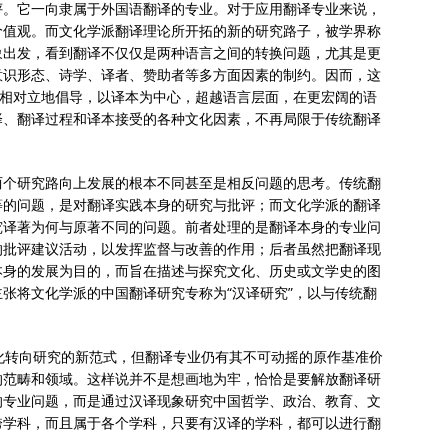
评。它一向隶属于外国语翻译的专业。对于应用翻译专业来说，
价值观。而文化学派翻译理论所开拓的新的研究路子，被学界称
象出发，看到翻译不仅仅是两种语言之间的转换问题，尤其是更
意识形态、诗学、译者、赞助者等多方面因素的制约。因而，这
”相对立地倡导，以译本为中心，超越语言层面，在更宏阔的语
择、翻译过程和译本接受的各种文化因素，不再局限于传统翻译
。
两个研究路向上发展的根本不同甚至是相反问题的思考。传统翻
等的问题，是对翻译实践本身的研究与批评；而文化学派的翻译
究译著为何与原著不同的问题。前者处理的是翻译本身的专业问
的批评建议活动，以发挥监督与改善的作用；后者虽然把翻译现
本身的发展为目的，而旨在描述与探究文化、历史或文学史的图
张将文化学派的中国翻译研究专称为“汉译研究”，以与传统翻
化转向研究的新范式，但翻译专业仍有其不可动摇的原作基准价
的范畴和领域。这样说并不是想画地为牢，恰恰是要解放翻译研
的专业问题，而是通过汉译现象研究中国哲学、政治、教育、文
跨学科，而且属于各个学科，只要有汉译的学科，都可以进行翻