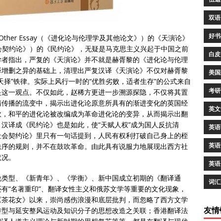
双语
好书
s and Other Essay（《进化论与伦理学及其他论文》）的《天演论》
ct（《社会契约论》）的《民约论》，无疑是马克思主义兴起于中国之前
白皮
学者指出，严复的《天演论》并不就是赫胥黎的《进化论与伦理
译增删之异的基础上，清理出严复汉译《天演论》不仅对赫胥黎
美国
天择”铁律。实际上风行一时的“优胜劣败，适者生存”的公式来自
考研
是这一观点。不仅如此，赵稀方更进一步溯源探隐，不仅将其置
清传播的流变中，揭示出进化论原意所具有的渐进变化的英国经
英文
吹，和平的进化论被改编成为革命进化论的变异，从而揭示出翻
汉译成《民约论》也是如此，使“天赋人权”成为国人反抗清
英语
社会契约论》里只有一句话提到，人民有权利打破自己身上的桎
英语
秩序的规则，并不在鼓吹革命。由此具有说服力地展现出西方社
状况。
英语
说类型、《新青年》、《学衡》、新中国成立初期的《翻译通
词汇
有“名著重印”、翻译女性主义和俄苏文学等重要的文化现象，
《茶花女》以来，崇尚感伤浪漫和底层批判，而忽略了西方文学
友情
转型与延安整风运动及知识分子的思想改造之关联；香港翻译法