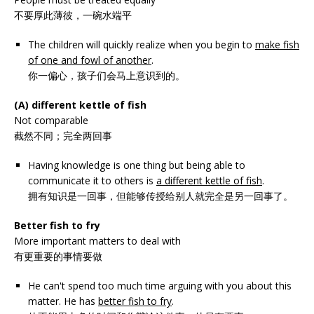
不要厚此薄彼，一碗水端平
The children will quickly realize when you begin to
make fish
of one and fowl of another
.
你一偏心，孩子们会马上意识到的。
(A) different kettle of fish
Not comparable
截然不同；完全两回事
Having knowledge is one thing but being able to
communicate it to others is
a different kettle of fish
.
拥有知识是一回事，但能够传授给别人就完全是另一回事了。
Better fish to fry
More important matters to deal with
有更重要的事情要做
He can't spend too much time arguing with you about this
matter. He has
better fish to fry
.