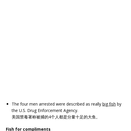
The four men arrested were described as really
big fish
by
the U.S. Drug Enforcement Agency.
美国禁毒署称被捕的4个人都是分量十足的大鱼。
Fish for compliments