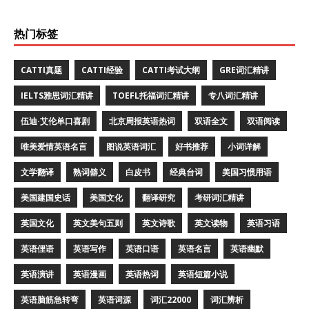
热门标签
CATTI真题
CATTI经验
CATTI考试大纲
GRE词汇精讲
IELTS雅思词汇精讲
TOEFL托福词汇精讲
专八词汇精讲
伍迪·艾伦单口喜剧
北京周报英语热词
双语全文
双语阅读
唯美爱情英语名言
图说英语词汇
好书推荐
小词详解
文学翻译
熟词僻义
白皮书
经典台词
美国习惯用语
美国建国史话
美国文化
翻译研究
考研词汇精讲
英国文化
英文美句五则
英文诗歌
英文读物
英语习语
英语俚语
英语写作
英语口语
英语名言
英语幽默
英语演讲
英语漫画
英语热词
英语短篇小说
英语脑筋急转弯
英语词源
词汇22000
词汇辨析