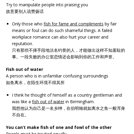
Try to manipulate people into praising you
故意要别人说赞扬话
Only those who
fish for fame and compliments
by fair
means or foul can do such shameful things. A failed
workplace romance can also hurt your career and
reputation.
只有那些不择手段地沽名钓誉的人，才能做出这样不知羞耻的
事。一段失败的办公室恋情还会影响到你的工作和声誉。
Fish out of water
A person who is in unfamiliar confusing surroundings
如鱼离水，在陌生环境不得其所
I think he thought of himself as a country gentleman and
was like a
fish out of water
in Birmingham.
我想他认为自己是一名乡绅，在伯明翰就如离水之鱼一般浑身
不自在。
You can’t make fish of one and fowl of the other
People must be treated equally