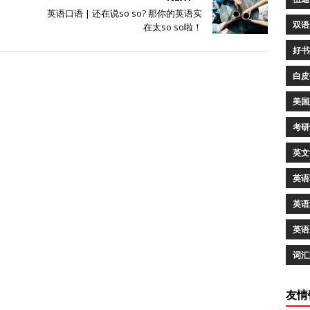
英语口语 | 还在说so so? 那你的英语实
双语
在太so so啦！
好书
白皮
美国
考研
英文
英语
英语
英语
词汇
友情