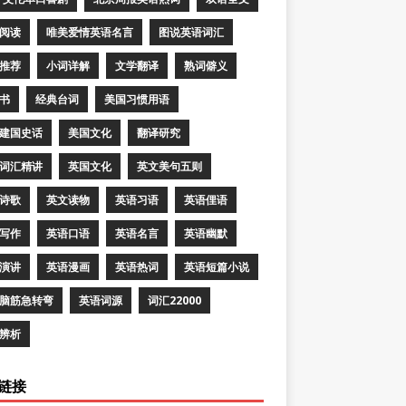
阅读
唯美爱情英语名言
图说英语词汇
推荐
小词详解
文学翻译
熟词僻义
书
经典台词
美国习惯用语
建国史话
美国文化
翻译研究
词汇精讲
英国文化
英文美句五则
诗歌
英文读物
英语习语
英语俚语
写作
英语口语
英语名言
英语幽默
演讲
英语漫画
英语热词
英语短篇小说
脑筋急转弯
英语词源
词汇22000
辨析
链接