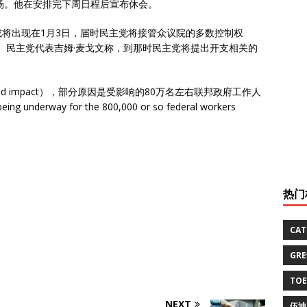
场。他在安排完下周日程后宣布休会。
on）或将出现在1月3日，届时民主党将接管众议院的多数控制权
 the House）。民主党代表吉姆·麦戈文称，到那时民主党将提出开支相关的
ited impact），部分原因是受影响的80万名左右联邦政府工作人
ng underway for the 800,000 or so federal workers
热门
CA
GR
TO
NEXT
伍迪