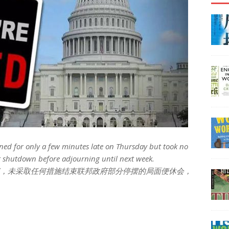
ed for only a few minutes late on Thursday but took no
t shutdown before adjourning until next week.
议，未采取任何措施结束联邦政府部分停摆的局面便休会，