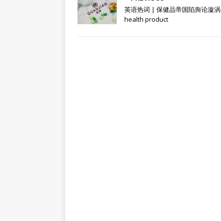
英语热词 | 保健品帝国陷舆论漩涡
health product