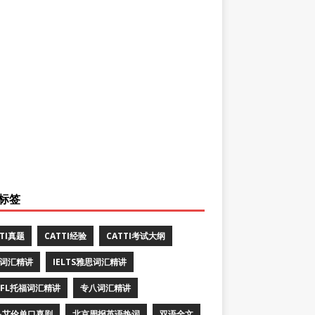
标签
TTI真题
CATTI经验
CATTI考试大纲
E词汇精讲
IELTS雅思词汇精讲
EFL托福词汇精讲
专八词汇精讲
·艾伦单口喜剧
北京周报英语热词
双语全文