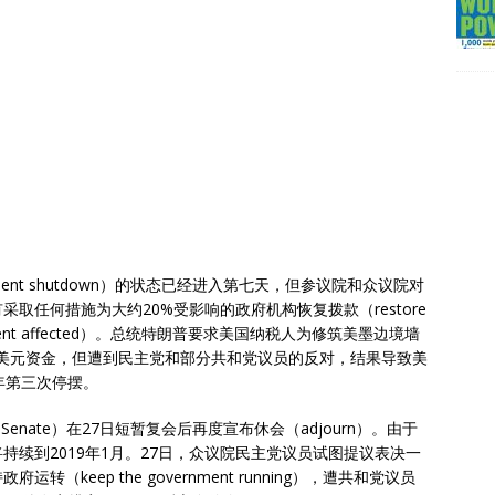
rnment shutdown）的状态已经进入第七天，但参议院和众议院对
取任何措施为大约20%受影响的政府机构恢复拨款（restore
he government affected）。总统特朗普要求美国纳税人为修筑美墨边境墙
xico）提供50亿美元资金，但遭到民主党和部分共和党议员的反对，结果导致美
年第三次停摆。
he Senate）在27日短暂复会后再度宣布休会（adjourn）。由于
续到2019年1月。27日，众议院民主党议员试图提议表决一
keep the government running），遭共和党议员