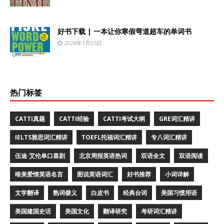
好书下载 | 一本让你寒假弯道超车的单词书
2026年1月25日
热门标签
CATTI真题
CATTI经验
CATTI考试大纲
GRE词汇精讲
IELTS雅思词汇精讲
TOEFL托福词汇精讲
专八词汇精讲
伍迪·艾伦单口喜剧
北京周报英语热词
双语全文
双语阅读
唯美爱情英语名言
图说英语词汇
好书推荐
小词详解
文学翻译
熟词僻义
白皮书
经典台词
美国习惯用语
美国建国史话
美国文化
翻译研究
考研词汇精讲