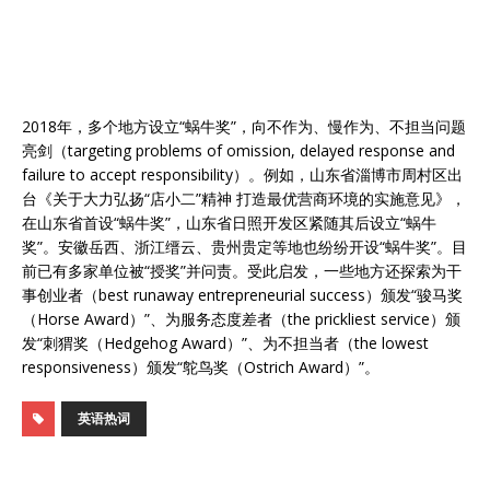
2018年，多个地方设立“蜗牛奖”，向不作为、慢作为、不担当问题
亮剑（targeting problems of omission, delayed response and
failure to accept responsibility）。例如，山东省淄博市周村区出
台《关于大力弘扬“店小二”精神 打造最优营商环境的实施意见》，
在山东省首设“蜗牛奖”，山东省日照开发区紧随其后设立“蜗牛
奖”。安徽岳西、浙江缙云、贵州贵定等地也纷纷开设“蜗牛奖”。目
前已有多家单位被“授奖”并问责。受此启发，一些地方还探索为干
事创业者（best runaway entrepreneurial success）颁发“骏马奖
（Horse Award）”、为服务态度差者（the prickliest service）颁
发“刺猬奖（Hedgehog Award）”、为不担当者（the lowest
responsiveness）颁发“鸵鸟奖（Ostrich Award）”。
英语热词