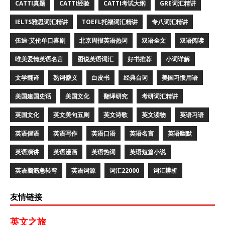
CATTI真题
CATTI经验
CATTI考试大纲
GRE词汇精讲
IELTS雅思词汇精讲
TOEFL托福词汇精讲
专八词汇精讲
伍迪·艾伦单口喜剧
北京周报英语热词
双语全文
双语阅读
唯美爱情英语名言
图说英语词汇
好书推荐
小词详解
文学翻译
熟词僻义
白皮书
经典台词
美国习惯用语
美国建国史话
美国文化
翻译研究
考研词汇精讲
英国文化
英文美句五则
英文诗歌
英文读物
英语习语
英语俚语
英语写作
英语口语
英语名言
英语幽默
英语演讲
英语漫画
英语热词
英语短篇小说
英语脑筋急转弯
英语词源
词汇22000
词汇辨析
友情链接
英文之旅