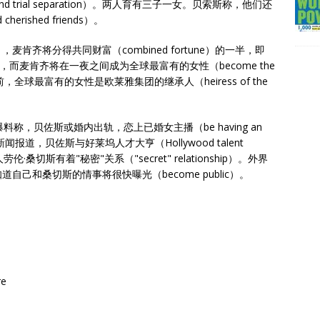
loration and trial separation）。两人育有三子一女。贝索斯称，他们还
herished friends）。
ually），麦肯齐将分得共同财富（combined fortune）的一半，即
而麦肯齐将在一夜之间成为全球最富有的女性（become the
ight）。目前，全球最富有的女性是欧莱雅集团的继承人（heiress of the
称，贝佐斯或婚内出轨，恋上已婚女主播（be having an
。据福克斯新闻报道，贝佐斯与好莱坞人才大亨（Hollywood talent
桑切斯有着"秘密"关系（"secret" relationship）。外界
己和桑切斯的情事将很快曝光（become public）。
re