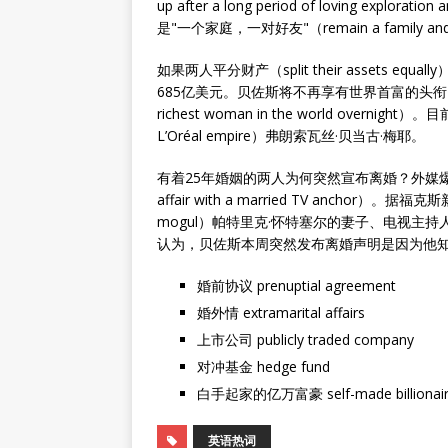
up after a long period of loving exp
是"一个家庭，一对好友"（remain a family and c
如果两人平分财产（split their assets eq
685亿美元。贝佐斯将不再享有世界首富的头衔，
richest woman in the world overn
L’Oréal empire）弗朗索瓦丝·贝当古·梅耶。
有着25年婚姻的两人为何突然宣布离婚？外媒爆料
affair with a married TV anchor）
mogul）帕特里克·怀特塞尔的妻子、电视主持人劳伦·
认为，贝佐斯本周突然发布离婚声明是因为他知道自
婚前协议 prenuptial agreement
婚外情 extramarital affairs
上市公司 publicly traded company
对冲基金 hedge fund
白手起家的亿万富豪 self-made billionai
英语热词