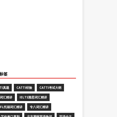
标签
TTI真题
CATTI经验
CATTI考试大纲
E词汇精讲
IELTS雅思词汇精讲
EFL托福词汇精讲
专八词汇精讲
·艾伦单口喜剧
北京周报英语热词
双语全文