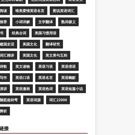
阅读
唯美爱情英语名言
图说英语词汇
推荐
小词详解
文学翻译
熟词僻义
书
经典台词
美国习惯用语
建国史话
美国文化
翻译研究
词汇精讲
英国文化
英文美句五则
诗歌
英文读物
英语习语
英语俚语
写作
英语口语
英语名言
英语幽默
演讲
英语漫画
英语热词
英语短篇小说
脑筋急转弯
英语词源
词汇22000
辨析
链接