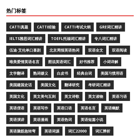
热门标签
CATTI真题
CATTI经验
CATTI考试大纲
GRE词汇精讲
IELTS雅思词汇精讲
TOEFL托福词汇精讲
专八词汇精讲
伍迪·艾伦单口喜剧
北京周报英语热词
双语全文
双语阅读
唯美爱情英语名言
图说英语词汇
好书推荐
小词详解
文学翻译
熟词僻义
白皮书
经典台词
美国习惯用语
美国建国史话
美国文化
翻译研究
考研词汇精讲
英国文化
英文美句五则
英文诗歌
英文读物
英语习语
英语俚语
英语写作
英语口语
英语名言
英语幽默
英语演讲
英语漫画
英语热词
英语短篇小说
英语脑筋急转弯
英语词源
词汇22000
词汇辨析