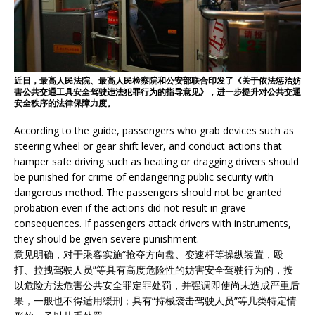
近日，最高人民法院、最高人民检察院和公安部联合印发了《关于依法惩治妨
害公共交通工具安全驾驶违法犯罪行为的指导意见》，进一步提升对公共交通
安全秩序的法律保障力度。
According to the guide, passengers who grab devices such as
steering wheel or gear shift lever, and conduct actions that
hamper safe driving such as beating or dragging drivers should
be punished for crime of endangering public security with
dangerous method. The passengers should not be granted
probation even if the actions did not result in grave
consequences. If passengers attack drivers with instruments,
they should be given severe punishment.
意见明确，对于乘客实施“抢夺方向盘、变速杆等操纵装置，殴
打、拉拽驾驶人员”等具有高度危险性的妨害安全驾驶行为的，按
以危险方法危害公共安全罪定罪处罚，并强调即使尚未造成严重后
果，一般也不得适用缓刑；具有“持械袭击驾驶人员”等几类特定情