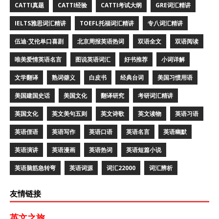
CATTI真题
CATTI经验
CATTI考试大纲
GRE词汇精讲
IELTS雅思词汇精讲
TOEFL托福词汇精讲
专八词汇精讲
伍迪·艾伦单口喜剧
北京周报英语热词
双语全文
双语阅读
唯美爱情英语名言
图说英语词汇
好书推荐
小词详解
文学翻译
熟词僻义
白皮书
经典台词
美国习惯用语
美国建国史话
美国文化
翻译研究
考研词汇精讲
英国文化
英文美句五则
英文诗歌
英文读物
英语习语
英语俚语
英语写作
英语口语
英语名言
英语幽默
英语演讲
英语漫画
英语热词
英语短篇小说
英语脑筋急转弯
英语词源
词汇22000
词汇辨析
友情链接
英文之旅