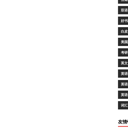
双语
好书
白皮
美国
考研
英文
英语
英语
英语
词汇
友情