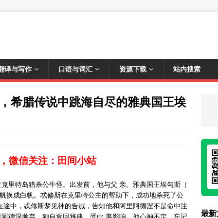
翻译与写作
口语与词汇
资源下载
站内搜索
爱琴海，希腊传说中跳海自尽的雅典国王埃
，微信关注：田间小站
克里特岛猎杀公牛怪。出发前，他与父 亲、雅典国王埃勾斯（
的黑帆换成白帆。忒修斯在克里特公主的帮助下，成功地杀死了公
在途中，忒修斯梦见神的告诫，告知他和阿里阿德涅不是命中注
最新
阿德涅抛弃，独自返回雅典。受此 事影响，他心神不定，忘记