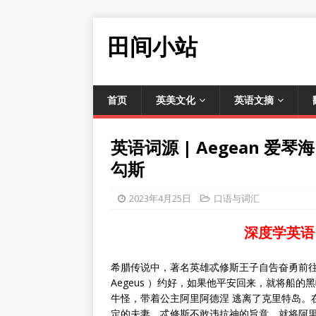
田间小站
首页
英美文化
英语文摘
英语词源 | Aegean 
勾斯
2023年4月25日
口语与词汇
深度学英语
希腊传说中，著名英雄忒修斯王子自告奋勇前往
Aegeus ）约好，如果他平安回来，就将船
牛怪，带着公主阿里阿德涅 逃离了克里特岛。
定的夫妻。忒修斯不敢违抗神的旨意，就将阿里