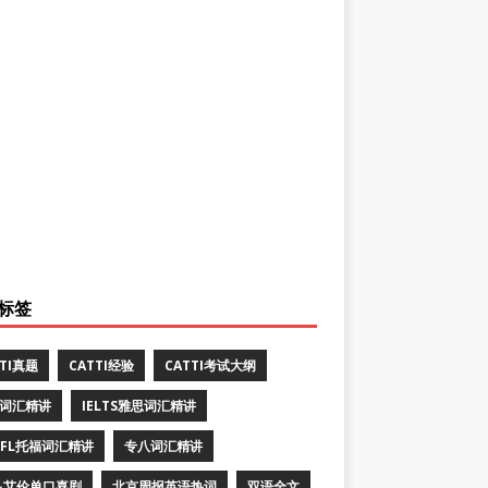
标签
TTI真题
CATTI经验
CATTI考试大纲
E词汇精讲
IELTS雅思词汇精讲
EFL托福词汇精讲
专八词汇精讲
·艾伦单口喜剧
北京周报英语热词
双语全文