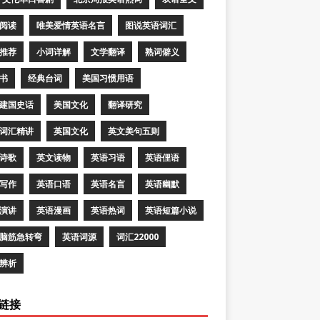
阅读
唯美爱情英语名言
图说英语词汇
推荐
小词详解
文学翻译
熟词僻义
书
经典台词
美国习惯用语
建国史话
美国文化
翻译研究
词汇精讲
英国文化
英文美句五则
诗歌
英文读物
英语习语
英语俚语
写作
英语口语
英语名言
英语幽默
演讲
英语漫画
英语热词
英语短篇小说
脑筋急转弯
英语词源
词汇22000
辨析
链接