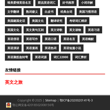
唯美爱情英语名言
图说英语词汇
好书推荐
小词详解
文学翻译
熟词僻义
白皮书
经典台词
美国习惯用语
美国建国史话
美国文化
翻译研究
考研词汇精讲
英国文化
英文美句五则
英文诗歌
英文读物
英语习语
英语俚语
英语写作
英语口语
英语名言
英语幽默
英语演讲
英语漫画
英语热词
英语短篇小说
英语脑筋急转弯
英语词源
词汇22000
词汇辨析
友情链接
英文之旅
Copyright © 2025 |
Sitemap
|
鄂ICP备2020020141号-3
鄂公网安备42018502008156号