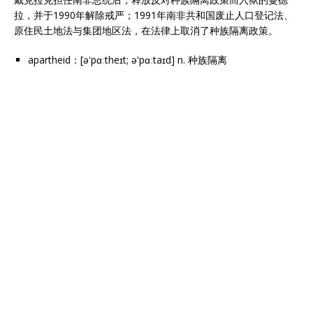
拉，并于1990年解除戒严；1991年南非共和国废止人口登记法、
原住民土地法与集团地区法，在法律上取消了种族隔离政策。
apartheid：[ə'pɑːtheɪt; ə'pɑːtaɪd] n. 种族隔离