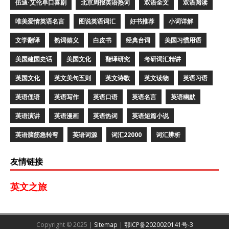
伍迪·艾伦单口喜剧
北京周报英语热词
双语全文
双语阅读
唯美爱情英语名言
图说英语词汇
好书推荐
小词详解
文学翻译
熟词僻义
白皮书
经典台词
美国习惯用语
美国建国史话
美国文化
翻译研究
考研词汇精讲
英国文化
英文美句五则
英文诗歌
英文读物
英语习语
英语俚语
英语写作
英语口语
英语名言
英语幽默
英语演讲
英语漫画
英语热词
英语短篇小说
英语脑筋急转弯
英语词源
词汇22000
词汇辨析
友情链接
英文之旅
Copyright © 2025 |
Sitemap
|
鄂ICP备2020020141号-3