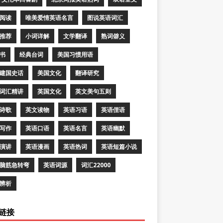
阅读
唯美爱情英语名言
图说英语词汇
推荐
小词详解
文学翻译
熟词僻义
书
经典台词
美国习惯用语
建国史话
美国文化
翻译研究
词汇精讲
英国文化
英文美句五则
诗歌
英文读物
英语习语
英语俚语
写作
英语口语
英语名言
英语幽默
演讲
英语漫画
英语热词
英语短篇小说
脑筋急转弯
英语词源
词汇22000
辨析
链接