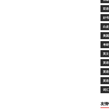
双语
好书
白皮
美国
考研
英文
英语
英语
英语
词汇
友情