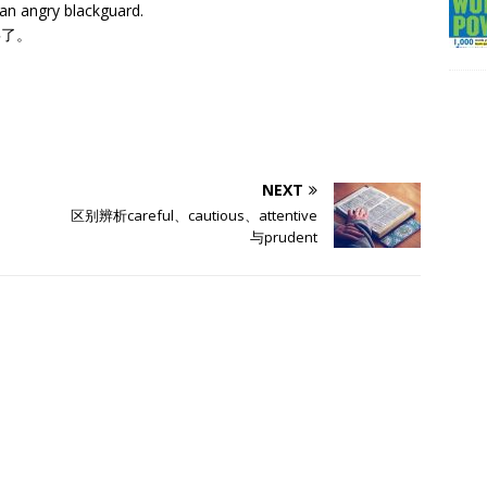
an angry blackguard.
罢了。
NEXT
区别辨析careful、cautious、attentive
与prudent